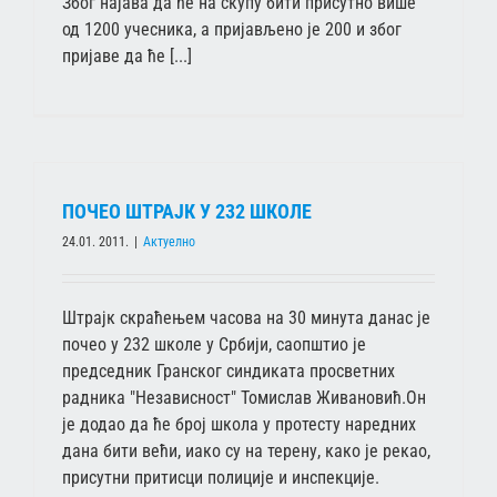
Због најава да ће на скупу бити присутно више
од 1200 учесника, а пријављено је 200 и због
пријаве да ће [...]
ПОЧЕО ШТРАЈК У 232 ШКОЛЕ
24.01. 2011.
|
Актуелно
Штрајк скраћењем часова на 30 минута данас је
почео у 232 школе у Србији, саопштио је
председник Гранског синдиката просветних
радника "Независност" Томислав Живановић.Он
је додао да ће број школа у протесту наредних
дана бити већи, иако су на терену, како је рекао,
присутни притисци полиције и инспекције.