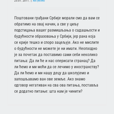
25.01. 2011.
|
Актуелно
Поштовани грађани Србије морали смо да вам се
обратимо на овај начин, а све у циљу
подстицања вашег размишљања о садашњости и
будућности образовања у Србији, јер рана која
се крије тешко и споро зацељује. Ако не мислите
о будућности не можете је ни имати. Неопходно
је за почетак да поставимо сами себи неколико
питања: Да ли ће и нас оперисати странац? Да
ли ћемо и ми моћи да се лечимо у иностранству?
Да ли ћемо и ми нашу децу да школујемо и
запошљавамо ван ове земље. Ако знамо
одговор негативан на сва ова питања, поставља
се додатно питање: шта нам је чинити?