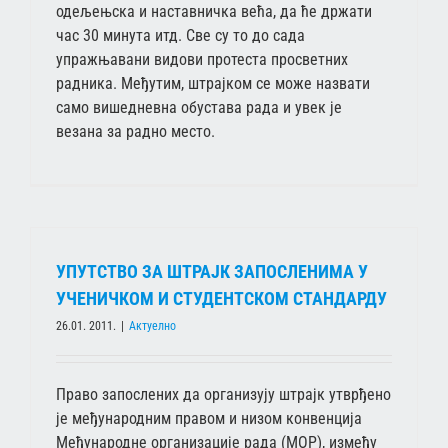
одељењска и наставничка већа, да ће држати
час 30 минута итд. Све су то до сада
упражњавани видови протеста просветних
радника. Међутим, штрајком се може назвати
само вишедневна обустава рада и увек је
везана за радно место.
УПУТСТВО ЗА ШТРАЈК ЗАПОСЛЕНИМА У
УЧЕНИЧКОМ И СТУДЕНТСКОМ СТАНДАРДУ
26.01. 2011.
|
Актуелно
Право запослених да организују штрајк утврђено
је међународним правом и низом конвенција
Међународне организације рада (МОР), између