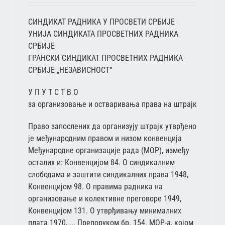
СИНДИКАТ РАДНИКА У ПРОСВЕТИ СРБИЈЕ
УНИЈА СИНДИКАТА ПРОСВЕТНИХ РАДНИКА
СРБИЈЕ
ГРАНСКИ СИНДИКАТ ПРОСВЕТНИХ РАДНИКА
СРБИЈЕ „НЕЗАВИСНОСТ“
У П У Т С Т В О
за организовање и остваривања права на штрајк
Право запослених да организују штрајк утврђено
је међународним правом и низом конвенција
Међународне организације рада (МОР), између
осталих и: Конвенцијом 84. О синдикалним
слободама и заштити синдикалних права 1948,
Конвенцијом 98. О правима радника на
организовање и колективне преговоре 1949,
Конвенцијом 131. О утврђивању минималних
плата 1970, ... Препоруком бр. 154. МОР-а, којом