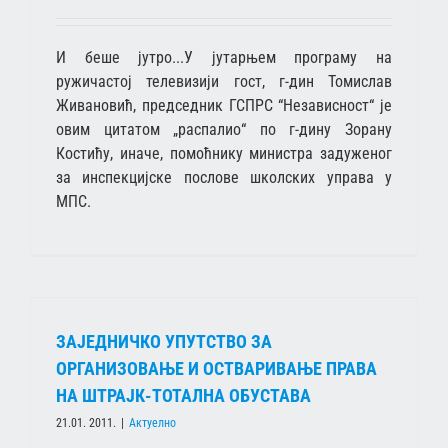
И беше јутро...У јутарњем програму на
ружичастој телевизији гост, г-дин Томислав
Живановић, председник ГСПРС “Независност“ је
овим цитатом „распалио“ по г-дину Зорану
Костићу, иначе, помоћнику министра задуженог
за инспекцијске послове школских управа у
МПС.
ЗАЈЕДНИЧКО УПУТСТВО ЗА
ОРГАНИЗОВАЊЕ И ОСТВAРИВАЊЕ ПРАВА
НА ШТРАЈК-ТОТАЛНА ОБУСТАВА
21.01. 2011.
|
Актуелно