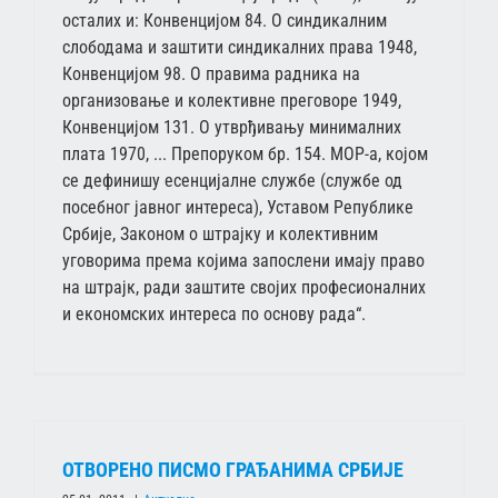
осталих и: Конвенцијом 84. О синдикалним
слободама и заштити синдикалних права 1948,
Конвенцијом 98. О правима радника на
организовање и колективне преговоре 1949,
Конвенцијом 131. О утврђивању минималних
плата 1970, ... Препоруком бр. 154. МОР-а, којом
се дефинишу есенцијалне службе (службе од
посебног јавног интереса), Уставом Републике
Србије, Законом о штрајку и колективним
уговорима према којима запослени имају право
на штрајк, ради заштите својих професионалних
и економских интереса по основу рада“.
ОТВОРЕНО ПИСМО ГРАЂАНИМА СРБИЈЕ