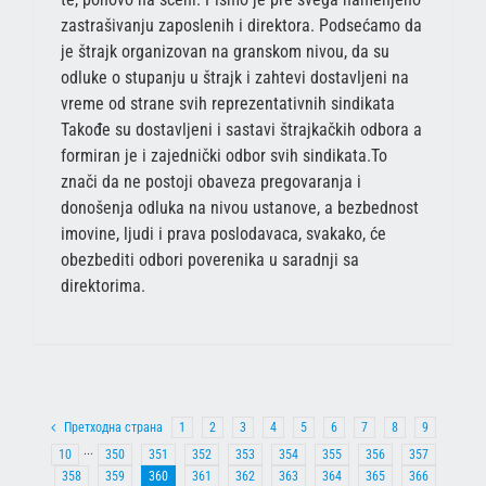
zastrašivanju zaposlenih i direktora. Podsećamo da
je štrajk organizovan na granskom nivou, da su
odluke o stupanju u štrajk i zahtevi dostavljeni na
vreme od strane svih reprezentativnih sindikata
Takođe su dostavljeni i sastavi štrajkačkih odbora a
formiran je i zajednički odbor svih sindikata.To
znači da ne postoji obaveza pregovaranja i
donošenja odluka na nivou ustanove, a bezbednost
imovine, ljudi i prava poslodavaca, svakako, će
obezbediti odbori poverenika u saradnji sa
direktorima.
Претходна страна
1
2
3
4
5
6
7
8
9
10
···
350
351
352
353
354
355
356
357
358
359
360
361
362
363
364
365
366