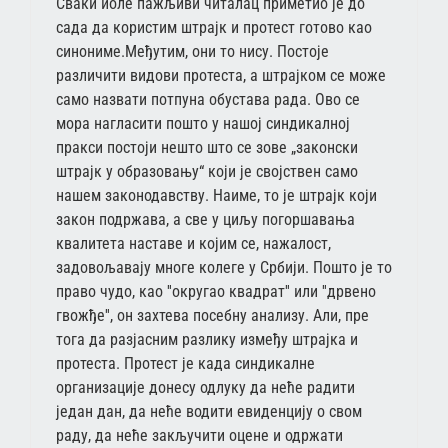
Сваки иоле пажљиви читалац приметио је до
сада да користим штрајк и протест готово као
синониме.Међутим, они то нису. Постоје
различити видови протеста, а штрајком се може
само назвати потпуна обустава рада. Ово се
мора нагласити пошто у нашој синдикалној
пракси постоји нешто што се зове „законски
штрајк у образовању“ који је својствен само
нашем законодавству. Наиме, то је штрајк који
закон подржава, а све у циљу погоршавања
квалитета наставе и којим се, нажалост,
задовољавају многе колеге у Србији. Пошто је то
право чудо, као ''округао квадрат'' или ''дрвено
гвожђе'', он захтева посебну анализу. Али, пре
тога да разјасним разлику између штрајка и
протеста. Протест је када синдикалне
организације донесу одлуку да неће радити
један дан, да неће водити евиденцију о свом
раду, да неће закључити оцене и одржати