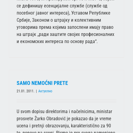
се дефинишу есенцијалне службе (службе од
посебног јавног интереса), Уставом Републике
Србије, Законом о штрајку и колективним
уговорима према којима запослени имају право
на штрајк „ради заштите својих професионалних
и економских интереса по основу рада“.
SAMO NEMOĆNI PRETE
21.01. 2011.
|
Актуелно
U svom dopisu direktorima i načelnicima, ministar
prosvete Žarko Obradović je pokazao da je vreme
ucena i pretnji obrazovanju, karakteristično za 90
te, ponovo na sceni. Pismo je pre svega namenjeno