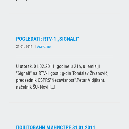
POGLEDATI: RTV-1 „SIGNALI“
31.01. 2011.
|
Актуелно
U utorak, 01.02.2011. godine u 21h, u emisiji
"Signali" na RTV-1 gosti: g-din Tomislav Živanović,
predsednik GSPRS"Nezavisnost",Petar Vidjikant,
načelnik ŠU- Novi [...]
ПОШТОВАНИ МИНИСТРЕ 31 01 2011