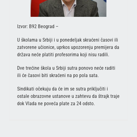
Izvor: B92 Beograd –
U školama u Srbiji i u ponedeljak skraćeni časovi ili
zatvorene učionice, uprkos upozorenju premijera da
država neće platiti profesorima koji nisu radili.
Dve trećine škola u Srbiji sutra ponovo neće raditi
ili će časovi biti skraćeni na po pola sata.
Sindikati očekuju da će im se sutra priključiti i
ostale obrazovne ustanove u zahtevu da štrajk traje
dok Vlada ne poveća plate za 24 odsto.