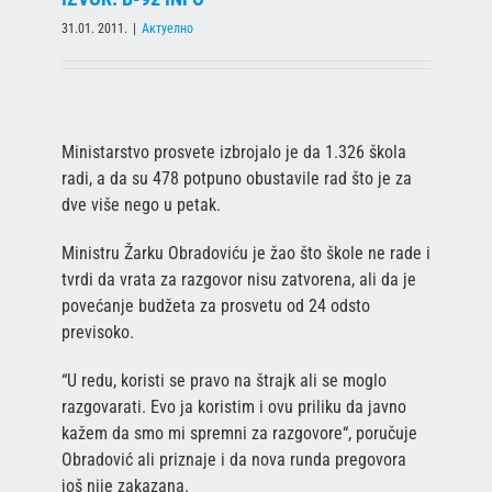
31.01. 2011.
|
Актуелно
Ministarstvo prosvete izbrojalo je da 1.326 škola
radi, a da su 478 potpuno obustavile rad što je za
dve više nego u petak.
Ministru Žarku Obradoviću je žao što škole ne rade i
tvrdi da vrata za razgovor nisu zatvorena, ali da je
povećanje budžeta za prosvetu od 24 odsto
previsoko.
“U redu, koristi se pravo na štrajk ali se moglo
razgovarati. Evo ja koristim i ovu priliku da javno
kažem da smo mi spremni za razgovore“, poručuje
Obradović ali priznaje i da nova runda pregovora
još nije zakazana.