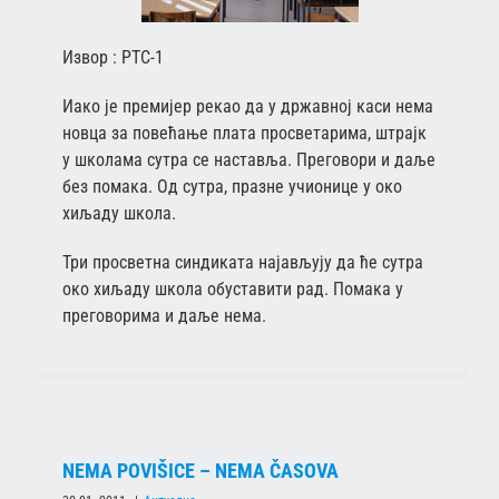
Извор : РТС-1
Иако је премијер рекао да у државној каси нема
новца за повећање плата просветарима, штрајк
у школама сутра се наставља. Преговори и даље
без помака. Од сутра, празне учионице у око
хиљаду школа.
Три просветна синдиката најављују да ће сутра
око хиљаду школа обуставити рад. Помака у
преговорима и даље нема.
NEMA POVIŠICE – NEMA ČASOVA