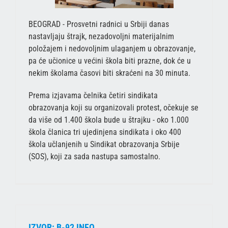
BEOGRAD - Prosvetni radnici u Srbiji danas
nastavljaju štrajk, nezadovoljni materijalnim
položajem i nedovoljnim ulaganjem u obrazovanje,
pa će učionice u većini škola biti prazne, dok će u
nekim školama časovi biti skraćeni na 30 minuta.
Prema izjavama čelnika četiri sindikata
obrazovanja koji su organizovali protest, očekuje se
da više od 1.400 škola bude u štrajku - oko 1.000
škola članica tri ujedinjena sindikata i oko 400
škola učlanjenih u Sindikat obrazovanja Srbije
(SOS), koji za sada nastupa samostalno.
IZVOR: B-92 INFO