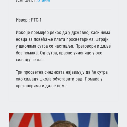
30.01. 2011.
|
Актуелно
Извор : РТС-1
Иако је премијер рекао да у државној каси нема
новца за повећање плата просветарима, штрајк
у школама сутра се наставља. Преговори и даље
без помака. Од сутра, празне учионице у око
хиљаду школа.
Три просветна синдиката најављују да ће сутра
око хиљаду школа обуставити рад. Помака у
преговорима и даље нема.