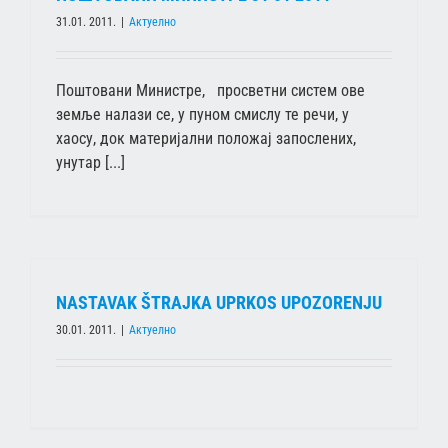
31.01. 2011.
|
Актуелно
Поштовани Министре, просветни систем ове
земље налази се, у пуном смислу те речи, у
хаосу, док материјални положај запослених,
унутар [...]
NASTAVAK ŠTRAJKA UPRKOS UPOZORENJU
30.01. 2011.
|
Актуелно