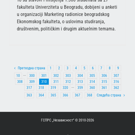
fakulteta Univerziteta u Beogradu, dobijeni u anketi
u organizaciji Marketing radionice beogradskog
Ekonomskog fakulteta, o uslovima studiranja,
društvenim, političkim i drugim aktuelnim temama.
Претходна страна
1
2
3
4
5
6
7
8
9
10
···
300
301
302
303
304
305
306
307
308
309
310
311
312
313
314
315
316
317
318
319
320
···
359
360
361
362
363
364
365
366
367
368
Следећа страна
ГСПРС „Независност“ © 2010-
2026