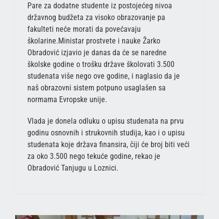
Pare za dodatne studente iz postojećeg nivoa
državnog budžeta za visoko obrazovanje pa
fakulteti neće morati da povećavaju
školarine.Ministar prostvete i nauke Žarko
Obradović izjavio je danas da će se naredne
školske godine o trošku države školovati 3.500
studenata više nego ove godine, i naglasio da je
naš obrazovni sistem potpuno usaglašen sa
normama Evropske unije.
Vlada je donela odluku o upisu studenata na prvu
godinu osnovnih i strukovnih studija, kao i o upisu
studenata koje država finansira, čiji će broj biti veći
za oko 3.500 nego tekuće godine, rekao je
Obradović Tanjugu u Loznici.