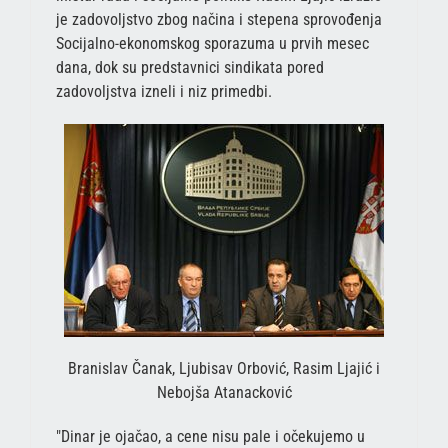
je zadovoljstvo zbog načina i stepena sprovođenja
Socijalno-ekonomskog sporazuma u prvih mesec
dana, dok su predstavnici sindikata pored
zadovoljstva izneli i niz primedbi.
Branislav Čanak, Ljubisav Orbović, Rasim Ljajić i
Nebojša Atanacković
"Dinar je ojačao, a cene nisu pale i očekujemo u