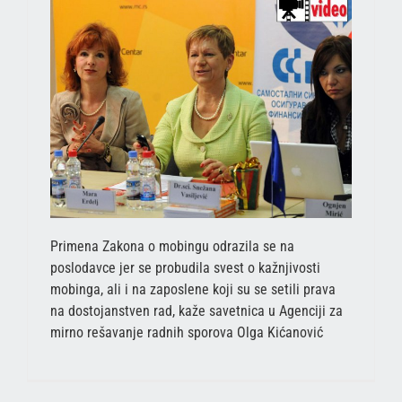
Primena Zakona o mobingu odrazila se na
poslodavce jer se probudila svest o kažnjivosti
mobinga, ali i na zaposlene koji su se setili prava
na dostojanstven rad, kaže savetnica u Agenciji za
mirno rešavanje radnih sporova Olga Kićanović