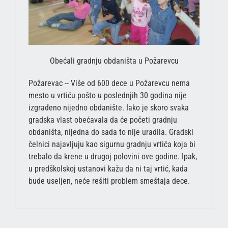
Obećali gradnju obdaništa u Požarevcu
Požarevac -- Više od 600 dece u Požarevcu nema
mesto u vrtiću pošto u poslednjih 30 godina nije
izgrađeno nijedno obdanište. Iako je skoro svaka
gradska vlast obećavala da će početi gradnju
obdaništa, nijedna do sada to nije uradila. Gradski
čelnici najavljuju kao sigurnu gradnju vrtića koja bi
trebalo da krene u drugoj polovini ove godine. Ipak,
u predškolskoj ustanovi kažu da ni taj vrtić, kada
bude useljen, neće rešiti problem smeštaja dece.