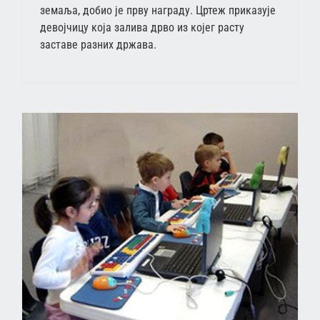
земаља, добио је прву награду. Цртеж приказује
девојчицу која залива дрво из којег расту
заставе разних држава.