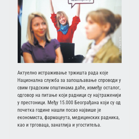
Актуелно истраживање тржишта рада које
Национална служба за запошљавање спроводи у
свим градским општинама даће, између осталог,
одговор на питање који радници су најтраженији
у престоници. Међу 15.000 Београђана који су од
почетка године нашли посао највише је
економиста, фармацеута, медицинских радника,
као и трговаца, занатлија и угоститеља.