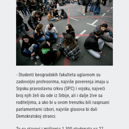
- Studenti beogradskih fakulteta uglavnom su
zadovoljni profesorima, najviše poverenja imaju u
Srpsku pravoslavnu crkvu (SPC) i vojsku, najveći
broj njih želi da ode iz Srbije, ali i dalje žive sa
roditeljima, a ako bi u ovom trenutku bili raspisani
parlamentarni izbori, najviše glasova bi dali
Demokratskoj stranci.
To su stavovi i mišljenja 1.300 studenata sa 27