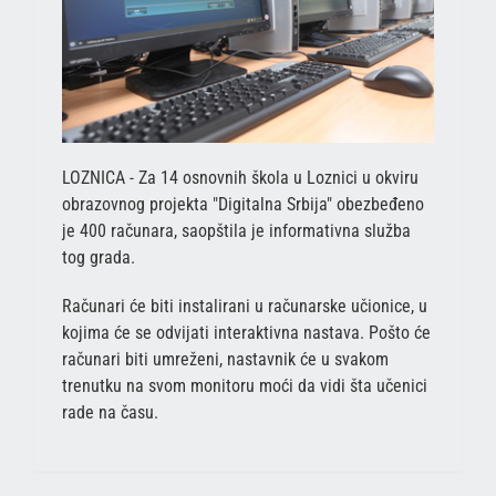
LOZNICA - Za 14 osnovnih škola u Loznici u okviru
obrazovnog projekta "Digitalna Srbija" obezbeđeno
je 400 računara, saopštila je informativna služba
tog grada.
Računari će biti instalirani u računarske učionice, u
kojima će se odvijati interaktivna nastava. Pošto će
računari biti umreženi, nastavnik će u svakom
trenutku na svom monitoru moći da vidi šta učenici
rade na času.