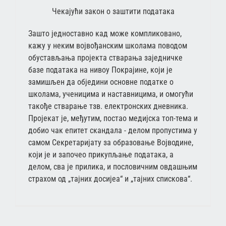
Чекајући закон о заштити података
Зашто једноставно кад може компликовано,
кажу у неким војвођанским школама поводом
обустављања пројекта стварања заједничке
базе података на нивоу Покрајине, који је
замишљен да обједини основне податке о
школама, ученицима и наставницима, и омогући
такође стварање тзв. електронских дневника.
Пројекат је, међутим, постао медијска топ-тема и
добио чак епитет скандала - делом пропустима у
самом Секретаријату за образовање Војводине,
који је и започео прикупљање података, а
делом, сва је прилика, и пословичним овдашњим
страхом од „тајних досијеа“ и „тајних спискова“.