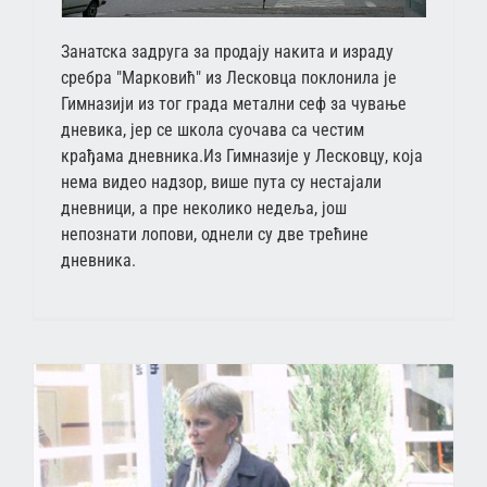
Занатска задруга за продају накита и израду
сребра "Марковић" из Лесковца поклонила је
Гимназији из тог града метални сеф за чување
дневика, јер се школа суочава са честим
крађама дневника.Из Гимназије у Лесковцу, која
нема видео надзор, више пута су нестајали
дневници, а пре неколико недеља, још
непознати лопови, однели су две трећине
дневника.