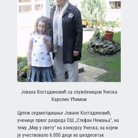
Јована Костадиновић са службеницом Унеска
Каролин Ућимом
Цртеж седмогодишње Јоване Костадиновић,
ученице првог разреда ОШ „Стефан Немања", на
тему „Мир у свету" на конкурсу Унеска, на којем
је учествовало 6.000 деце из шездесетак