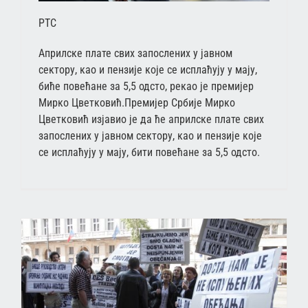
РТС
Априлске плате свих запослених у јавном
сектору, као и пензије које се исплаћују у мају,
биће повећане за 5,5 одсто, рекао је премијер
Мирко Цветковић.Премијер Србије Мирко
Цветковић изјавио је да ће априлске плате свих
запослених у јавном сектору, као и пензије које
се исплаћују у мају, бити повећане за 5,5 одсто.