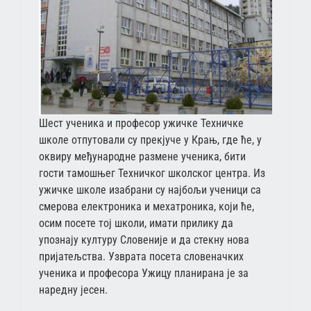
Шест ученика и професор ужичке Техничке
школе отпутовали су прекјуче у Крањ, где ће, у
оквиру међународне размене ученика, бити
гости тамошњег Техничког школског центра. Из
ужичке школе изабрани су најбољи ученици са
смерова електроника и мехатроника, који ће,
осим посете тој школи, имати прилику да
упознају културу Словеније и да стекну нова
пријатељства. Узврата посета словеначких
ученика и професора Ужицу планирана је за
наредну јесен.