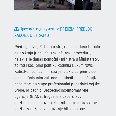
PREUZMI PREDLOG
ZAKONA O ŠTRAJKU
Predlog novog Zakona o štrajku bi po planu trebalo
da do kraja juna uđe u skupštinsku proceduru,
najavila je danas pomoćnik ministra u Ministarstvu
za rad i socijalnu politiku Radmila Bukumirović-
Katić.Pomoćnica ministra je istakla da prema do
sada definisanim zakonskim odredbama, u štrajk
neće moći da stupe profesionalni pripadnici Vojske
Srbije, pripadnici Bezbednosno-informativne
agencije (BIA), vatrogasne službe, državni
službenici na položaju, kontrola leta, zdravstvene
službe zadužene za pružanje hitne pomoći.