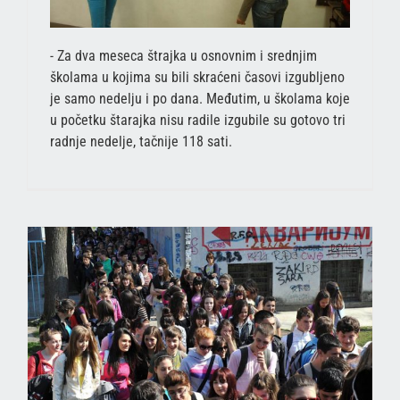
- Za dva meseca štrajka u osnovnim i srednjim
školama u kojima su bili skraćeni časovi izgubljeno
je samo nedelju i po dana. Međutim, u školama koje
u početku štarajka nisu radile izgubile su gotovo tri
radnje nedelje, tačnije 118 sati.