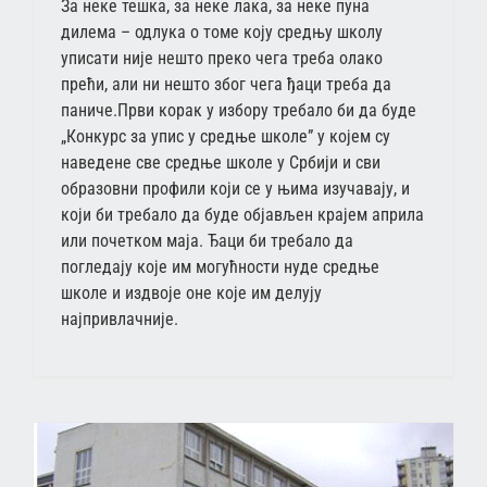
За неке тешка, за неке лака, за неке пуна
дилема – одлука о томе коју средњу школу
уписати није нешто преко чега треба олако
прећи, али ни нешто због чега ђаци треба да
паниче.Први корак у избору требало би да буде
„Конкурс за упис у средње школе” у којем су
наведене све средње школе у Србији и сви
образовни профили који се у њима изучавају, и
који би требало да буде објављен крајем априла
или почетком маја. Ђаци би требало да
погледају које им могућности нуде средње
школе и издвоје оне које им делују
најпривлачније.