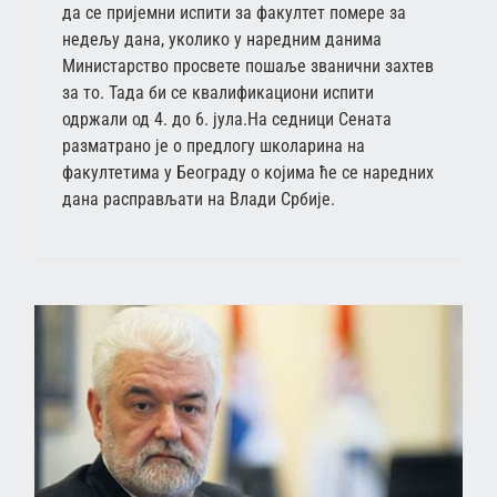
да се пријемни испити за факултет помере за
недељу дана, уколико у наредним данима
Министарство просвете пошаље званични захтев
за то. Тада би се квалификациони испити
одржали од 4. до 6. јула.На седници Сената
разматрано је о предлогу школарина на
факултетима у Београду о којима ће се наредних
дана расправљати на Влади Србије.