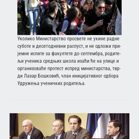
Уко­ли­ко Ми­ни­стар­ство про­све­те не уки­не рад­не
су­бо­те и де­се­то­днев­ни рас­пуст, и не од­ло­жи при­
јем­не ис­пи­те за фа­кул­те­те до сеп­тем­бра, ро­ди­те­
љи уче­ни­ка сред­њих шко­ла иза­ћи ће на ули­це и
ор­га­ни­зо­ва­ће про­тест ис­пред ми­ни­стар­ства, твр­
ди Ла­зар Бо­шко­вић, члан ини­ци­ја­тив­ног од­бо­ра
Удру­же­ња уче­нич­ких ро­ди­те­ља.