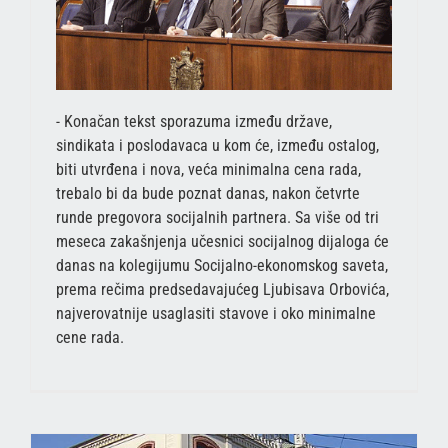
- Konačan tekst sporazuma između države,
sindikata i poslodavaca u kom će, između ostalog,
biti utvrđena i nova, veća minimalna cena rada,
trebalo bi da bude poznat danas, nakon četvrte
runde pregovora socijalnih partnera. Sa više od tri
meseca zakašnjenja učesnici socijalnog dijaloga će
danas na kolegijumu Socijalno-ekonomskog saveta,
prema rečima predsedavajućeg Ljubisava Orbovića,
najverovatnije usaglasiti stavove i oko minimalne
cene rada.