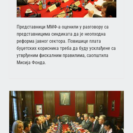
Представници ММФ-а оценили у разговору са
представницима синдиката да је неопходна
реформа јавног сектора. Повишице плата
буџетских корисника треба да буду усклађене са
утврђеним фискалним правилима, саопштила
Мисија Фонда.