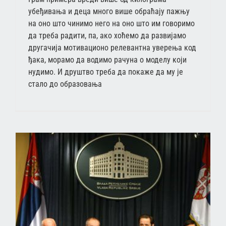
убеђивања и деца много више обраћају пажњу
на оно што чинимо него на оно што им говоримо
да треба радити, па, ако хоћемо да развијамо
другачија мотивационо релевантна уверења код
ђака, морамо да водимо рачуна о моделу који
нудимо. И друштво треба да покаже да му је
стало до образовања