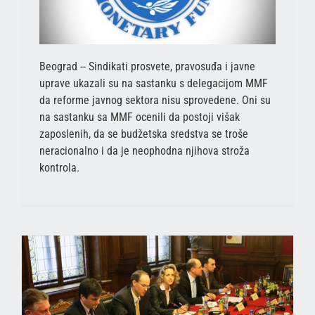
Beograd -- Sindikati prosvete, pravosuđa i javne
uprave ukazali su na sastanku s delegacijom MMF
da reforme javnog sektora nisu sprovedene. Oni su
na sastanku sa MMF ocenili da postoji višak
zaposlenih, da se budžetska sredstva se troše
neracionalno i da je neophodna njihova stroža
kontrola.