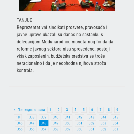
TANJUG
Reprezentativni sindikati prosvete, pravosuđa i
javne uprave ukazali su danas na sastanku s
delegacijom Međunarodnog monetarnog fonda da
reforme javnog sektora nisu sprovedene, postoji
višak zaposlenih, budžetska sredstva se troše
neracionalno i da je neophodna njihova stroža
kontrola.
Претходна страна
1
2
3
4
5
6
7
8
9
10
···
338
339
340
341
342
343
344
345
346
347
348
349
350
351
352
353
354
355
356
357
358
359
360
361
362
363