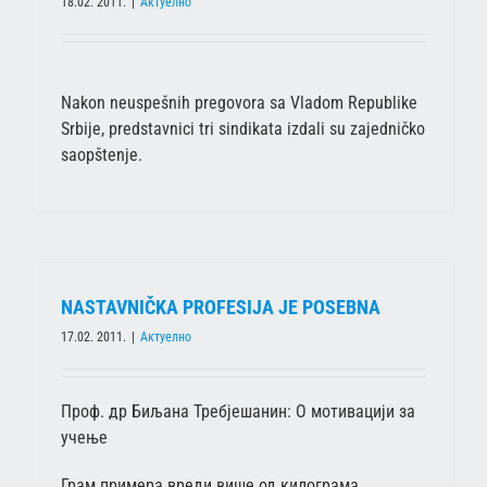
18.02. 2011.
|
Актуелно
Nakon neuspešnih pregovora sa Vladom Republike
Srbije, predstavnici tri sindikata izdali su zajedničko
saopštenje.
NASTAVNIČKA PROFESIJA JE POSEBNA
17.02. 2011.
|
Актуелно
Проф. др Биљана Требјешанин: О мотивацији за
учење
Грам примера вреди више од килограмa