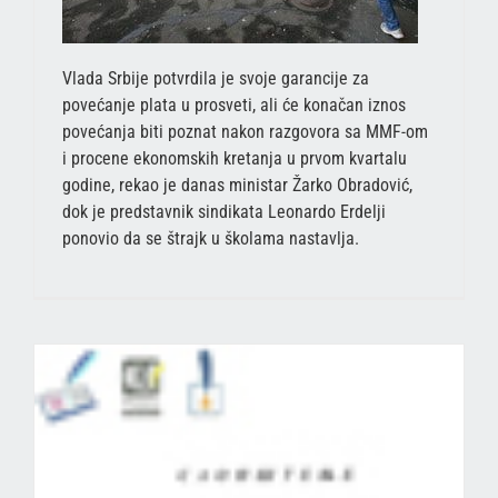
Vlada Srbije potvrdila je svoje garancije za
povećanje plata u prosveti, ali će konačan iznos
povećanja biti poznat nakon razgovora sa MMF-om
i procene ekonomskih kretanja u prvom kvartalu
godine, rekao je danas ministar Žarko Obradović,
dok je predstavnik sindikata Leonardo Erdelji
ponovio da se štrajk u školama nastavlja.