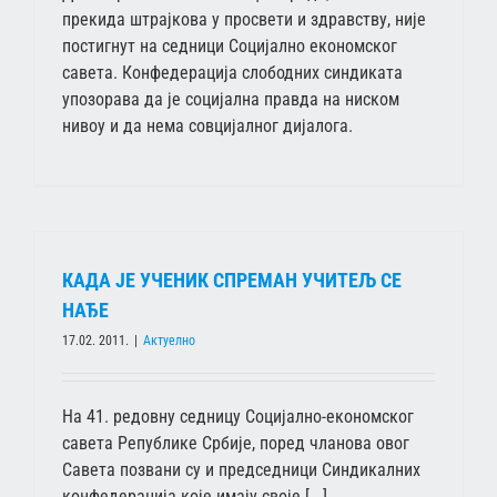
прекида штрајкова у просвети и здравству, није
постигнут на седници Социјално економског
савета. Конфедерација слободних синдиката
упозорава да је социјална правда на ниском
нивоу и да нема совцијалног дијалога.
КАДА ЈЕ УЧЕНИК СПРЕМАН УЧИТЕЉ СЕ
НАЂЕ
17.02. 2011.
|
Актуелно
На 41. редовну седницу Социјално-економског
савета Републике Србије, поред чланова овог
Савета позвани су и председници Синдикалних
конфедерација које имају своје [...]