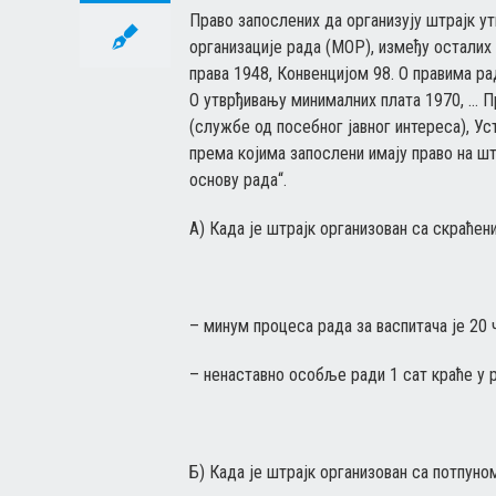
Право запослених да организују штрајк у
организације рада (МОР), између осталих
права 1948, Конвенцијом 98. О правима р
О утврђивању минималних плата 1970, … 
(службе од посебног јавног интереса), У
према којима запослени имају право на ш
основу рада“.
А) Када је штрајк организован са скраћен
– минум процеса рада за васпитача је 20
– ненаставно особље ради 1 сат краће у 
Б) Када је штрајк организован са потпуно