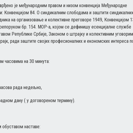
тврђено је међународним правом и низом конвенција Међународне
 и: Конвенцијом 84. О синдикалним слободама и заштити синдикални
адника на организовање и колективне преговоре 1949, Конвенцијом 1
Препоруком бр. 154. МОР-а, којом се дефинишу есенцијалне службе
ставом Републике Србије, Законом о штрајку и колективним уговори
трајк, ради заштите својих професионалних и економских интереса п
им часовима на 30 минута:
 часова рада недељно,
радном дану ( у договореном термину).
м обуставом наставе: