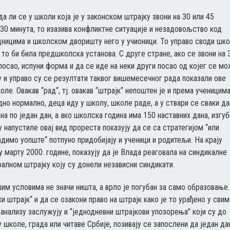
а ли се у школи која је у законском штрајку звони на 30 или 45
 30 минута, то изазива конфликтне ситуације и незадовољство код
дницима и школском дворишту него у учионици. То управо своди шк
 то би била предшколска установа. С друге стране, ако се звони на 
посао, испуни форма и да се иде на неки други посао од којег се м
у и управо су се резултати таквог вишемесечног рада показали ове
ле. Овакав “рад“, тј. овакав “штрајк“ непоштен је и према ученицима
но нормално, деца иду у школу, школе раде, а у ствари се сваки да
на по један дан, а ако школска година има 150 наставних дана, изгуб
у напустиле овај вид прореста показују да се са стратегијом “или
адимо уопште“ потпуно придобијају и ученици и родитељи. На крају
у марту 2000. године, показују да је Влада реаговала на синдикалне
ралном штрајку коју су донели независни синдикати.
шим условима не значи ништа, а врло је погубан за само образовање.
и штрајк“ и да се озакони право на штрајк како је то урађено у свим
нализу заслужују и “једнодневни штрајкови упозорења” који су до
 школе, града или читаве Србије, позивају се запослени да један да