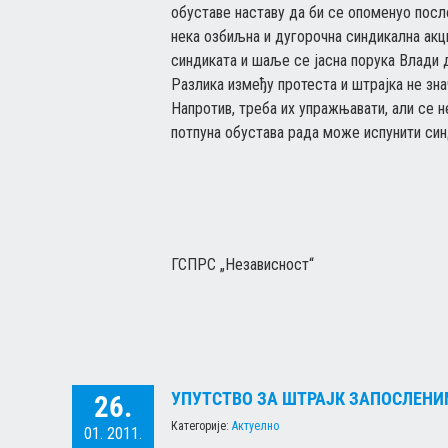
обуставе наставу да би се опоменуо посл
нека озбиљна и дугорочна синдикална акц
синдиката и шаље се јасна порука Влади д
Разлика између протеста и штрајка не зн
Напротив, треба их упражњавати, али се 
потпуна обустава рада може испунити син
ГСПРС „Независност“
УПУТСТВО ЗА ШТРАЈК ЗАПОСЛЕНИ
26.
Категорије:
Актуелно
01. 2011.