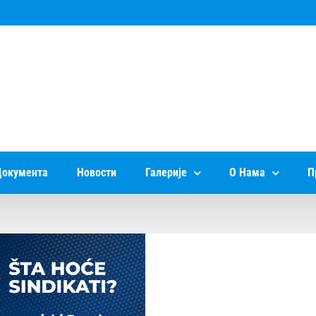
окумента
Новости
Галерије
О Нама
П