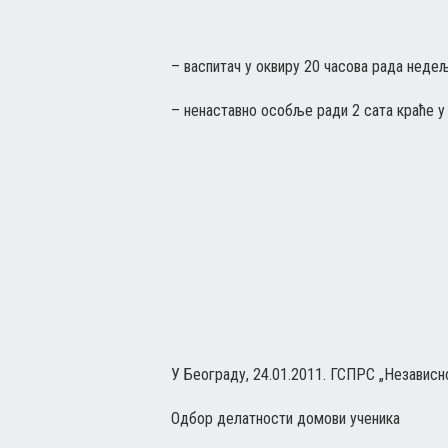
– васпитач у оквиру 20 часова рада нед
– ненаставно особље ради 2 сата краће у
У Београду, 24.01.2011. ГСПРС „Независн
Одбор делатности домови ученика