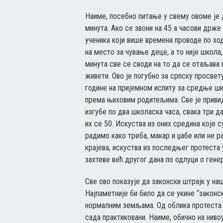
Наиме, посебно питање у свему овоме је д
минута. Ако се звони на 45 а часови држе
ученика који више времена проводе по хо
на место за чување деце, а то није школа,
минута све се своди на то да се отаљава 
живети. Ово је погубно за српску просвет
године на пријемном испиту за средње шко
према њиховим родитељима. Све је привид
изгубе по два школаска часа, свака три да
их се 50. Искуства из оних средина које с
радимо како треба, макар и џабе или не р
крајева, искуства из последњег протеста 
захтеве већ другог дана по одлуци о гене
Све ово показује да законски штрајк у на
Најпаметније би било да се укине “законск
нормалним земљама. Од облика протеста а
сада практиковани. Наиме, обично на нивоу