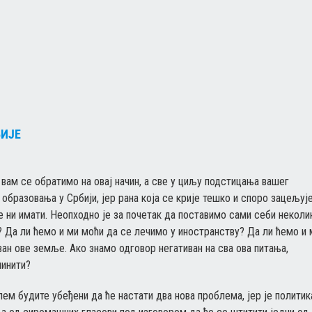
БИЈЕ
вам се обратимо на овај начин, а све у циљу подстицања вашег
разовања у Србији, јер рана која се крије тешко и споро зацељује
е ни имати. Неопходно је за почетак да поставимо сами себи неколи
? Да ли ћемо и ми моћи да се лечимо у иностранству? Да ли ћемо и 
н ове земље. Ако знамо одговор негативан на сва ова питања,
чинити?
ем будите убеђени да ће настати два нова проблема, јер је политик