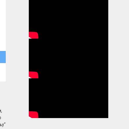
,
о
њу“