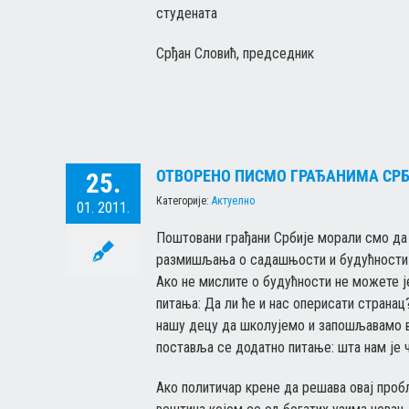
студената
Срђан Словић, председник
ОТВОРЕНО ПИСМО ГРАЂАНИМА СР
25.
Категорије:
Актуелно
01. 2011.
Поштовани грађани Србије морали смо да 
размишљања о садашњости и будућности об
Ако не мислите о будућности не можете ј
питања: Да ли ће и нас оперисати странац
нашу децу да школујемо и запошљавамо ва
поставља се додатно питање: шта нам је 
Ако политичар крене да решава овај пробл