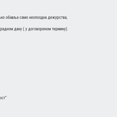
ељно обавља само неопходна дежурства,
 радном дану ( у договореном термину).
ост“