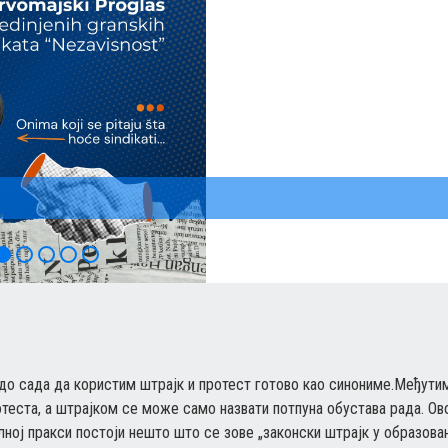
до сада да користим штрајк и протест готово као синониме.Међутим
отеста, а штрајком се може само назвати потпуна обустава рада. Ов
лној пракси постоји нешто што се зове „законски штрајк у образова