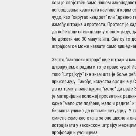
који је својствен само нашем законодавств
погоршавања квалитета наставе и којим се
чудо, као “округао квадрат“ или “дрвено г
између штрајка и протеста. Протест је ка
да неће водити евиденцију о свом раду, 
ће држати час 30 минута итд. Све су то 
штрајком се може назвати само вишедневн
Зашто “законски штрајк“ није штрајк и как
штрајкујем, а радим и то је право чудо! 
тако “штрајкују“ (не знам шта је боље ре
прижељкују. Такође, искуства средина у С
да их тамо управе школа “моле“ да раде 3
је материјални положај просветних радник
каже “мало сте плаћени, мало и радите“ и 
би ништа учинио да поправи ситуацију. У 
смисла само као етапа за оне школе и оне
истрајавати у законском штрајку месецим
професији и ученицима.