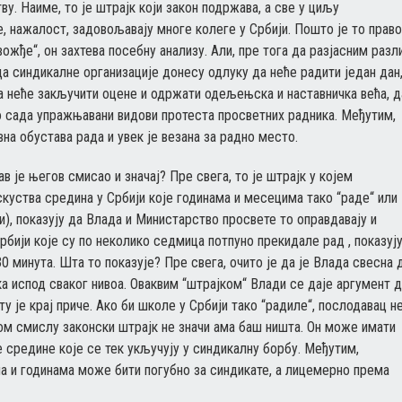
у. Наиме, то је штрајк који закон подржава, а све у циљу
, нажалост, задовољавају многе колеге у Србији. Пошто је то право
вожђе“, он захтева посебну анализу. Али, пре тога да разјасним разл
да синдикалне организације донесу одлуку да неће радити један дан
да неће закључити оцене и одржати одељењска и наставничка већа, д
до сада упражњавани видови протеста просветних радника. Међутим,
а обустава рада и увек је везана за радно место.
ав је његов смисао и значај? Пре свега, то је штрајк у којем
Искуства средина у Србији које годинама и месецима тако “раде“ или
ћи), показују да Влада и Министарство просвете то оправдавају и
рбији које су по неколико седмица потпуно прекидале рад , показуј
0 минута. Шта то показује? Пре свега, очито је да је Влада свесна 
а испод сваког нивоа. Оваквим “штрајком“ Влади се даје аргумент 
ту је крај приче. Ако би школе у Србији тако “радиле“, послодавац н
том смислу законски штрајк не значи ама баш ништа. Он може имати
 средине које се тек укључују у синдикалну борбу. Међутим,
а и годинама може бити погубно за синдикате, а лицемерно према