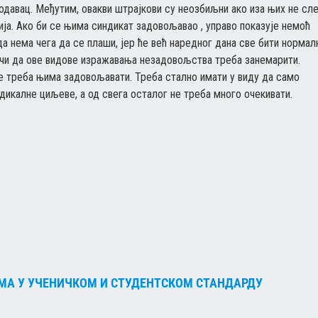
одавац. Међутим, овакви штрајкови су неозбиљни ако иза њих не сл
ија. Ако би се њима синдикат задовољавао , управо показује немоћ
а нема чега да се плаши, јер ће већ наредног дана све бити нормал
ачи да ове видове изражавања незадовољства треба занемарити.
не треба њима задовољавати. Треба стално имати у виду да само
дикалне циљеве, а од свега осталог не треба много очекивати.
МА У УЧЕНИЧКОМ И СТУДЕНТСКОМ СТАНДАРДУ