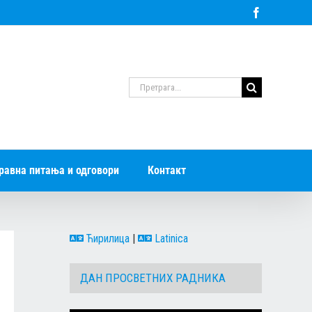
Facebook
Претрага
за:
равна питања и одговори
Контакт
Ћирилица
|
Latinica
ДАН ПРОСВЕТНИХ РАДНИКА