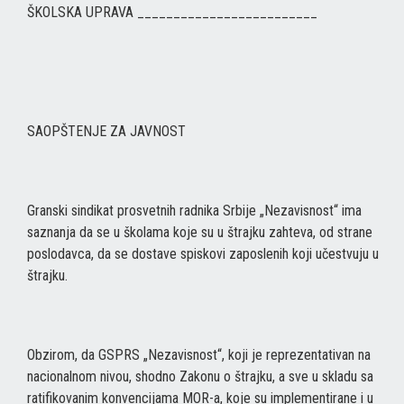
ŠKOLSKA UPRAVA _________________________
SAOPŠTENJE ZA JAVNOST
Granski sindikat prosvetnih radnika Srbije „Nezavisnost“ ima
saznanja da se u školama koje su u štrajku zahteva, od strane
poslodavca, da se dostave spiskovi zaposlenih koji učestvuju u
štrajku.
Obzirom, da GSPRS „Nezavisnost“, koji je reprezentativan na
nacionalnom nivou, shodno Zakonu o štrajku, a sve u skladu sa
ratifikovanim konvencijama MOR-a, koje su implementirane i u