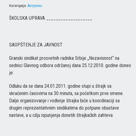
Категорије:
Актуелно
ŠKOLSKA UPRAVA ___________________
SAOPŠTENJE ZA JAVNOST
Granski sindikat prosvetnih radnika Srbije „Nezavisnost“ na
sednici Glavnog odbora održanoj dana 25.12.2010. godine doneo
je:
Odluku da se dana 24.01.2011. godine stupi u štrajk sa
skraćenim časovima na 30 minuta, sa početkom prve smene.
Dalje organizovanje i vođenje štrajka biće u koordinaciji sa
drugim reprezentativnim sindikatima do potpune obustave
nastave, a u cilju ispunjenja donetih štrajkačkih zahteva.