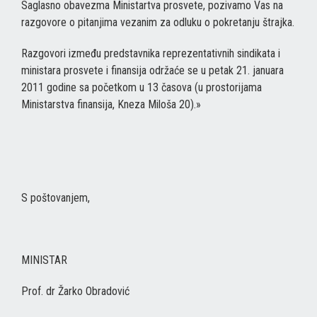
Saglasno obavezma Ministartva prosvete, pozivamo Vas na
razgovore o pitanjima vezanim za odluku o pokretanju štrajka.
Razgovori između predstavnika reprezentativnih sindikata i
ministara prosvete i finansija održaće se u petak 21. januara
2011 godine sa početkom u 13 časova (u prostorijama
Ministarstva finansija, Kneza Miloša 20).»
S poštovanjem,
MINISTAR
Prof. dr Žarko Obradović