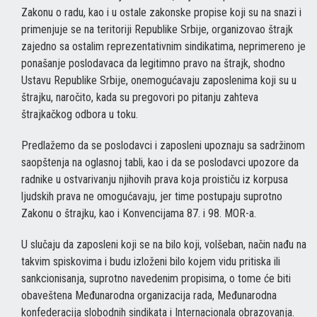
Zakonu o radu, kao i u ostale zakonske propise koji su na snazi i
primenjuje se na teritoriji Republike Srbije, organizovao štrajk
zajedno sa ostalim reprezentativnim sindikatima, neprimereno je
ponašanje poslodavaca da legitimno pravo na štrajk, shodno
Ustavu Republike Srbije, onemogućavaju zaposlenima koji su u
štrajku, naročito, kada su pregovori po pitanju zahteva
štrajkačkog odbora u toku.
Predlažemo da se poslodavci i zaposleni upoznaju sa sadržinom
saopštenja na oglasnoj tabli, kao i da se poslodavci upozore da
radnike u ostvarivanju njihovih prava koja proističu iz korpusa
ljudskih prava ne omogućavaju, jer time postupaju suprotno
Zakonu o štrajku, kao i Konvencijama 87. i 98. MOR-a.
U slučaju da zaposleni koji se na bilo koji, volšeban, način nađu na
takvim spiskovima i budu izloženi bilo kojem vidu pritiska ili
sankcionisanja, suprotno navedenim propisima, o tome će biti
obaveštena Međunarodna organizacija rada, Međunarodna
konfederacija slobodnih sindikata i Internacionala obrazovanja.