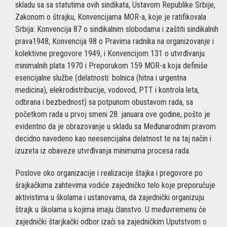
skladu sa sa statutima ovih sindikata, Ustavom Republike Srbije,
Zakonom o štrajku, Konvencijama MOR-a, koje je ratifikovala
Srbija: Konvencija 87 o sindikalnim slobodama i zaštiti sindikalnih
prava1948, Konvencija 98 o Pravima radnika na organizovanje i
kolektivne pregovore 1949, i Konvencijom 131 o utvrđivanju
minimalnih plata 1970 i Preporukom 159 MOR-a koja definiše
esencijalne službe (delatnosti: bolnica (hitna i urgentna
medicina), elekrodistribucije, vodovod, PTT i kontrola leta,
odbrana i bezbednost) sa potpunom obustavom rada, sa
početkom rada u prvoj smeni 28. januara ove godine, pošto je
evidentno da je obrazovanje u skladu sa Međunarodnim pravom
decidno navedeno kao neesencijalna delatnost te na taj način i
izuzeta iz obaveze utvrđivanja minimuma procesa rada.
Poslove oko organizacije i realizacije štajka i pregovore po
šrajkačkima zahtevima vodiće zajedničko telo koje preporučuje
aktivistima u školama i ustanovama, da zajednički organizuju
štrajk u školama u kojima imaju članstvo. U međuvremenu će
zajednički štarjkački odbor izaći sa zajedničkim Uputstvom o