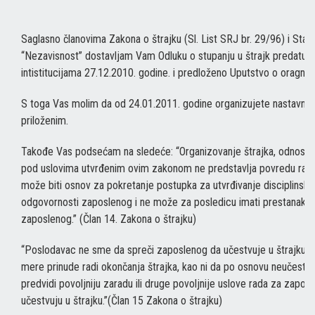
Saglasno članovima Zakona o štrajku (Sl. List SRJ br. 29/96) i Sta
“Nezavisnost” dostavljam Vam Odluku o stupanju u štrajk predatu r
intistitucijama 27.12.2010. godine. i predloženo Uputstvo o oragnizo
S toga Vas molim da od 24.01.2011. godine organizujete nastavni 
priloženim.
Takođe Vas podsećam na sledeće: “Organizovanje štrajka, odnosno
pod uslovima utvrđenim ovim zakonom ne predstavlja povredu rad
može biti osnov za pokretanje postupka za utvrđivanje disciplinske 
odgovornosti zaposlenog i ne može za posledicu imati prestanak 
zaposlenog.” (Član 14. Zakona o štrajku)
“Poslodavac ne sme da spreči zaposlenog da učestvuje u štrajku ni
mere prinude radi okončanja štrajka, kao ni da po osnovu neučestvo
predvidi povoljniju zaradu ili druge povoljnije uslove rada za zaposl
učestvuju u štrajku.”(Član 15 Zakona o štrajku)