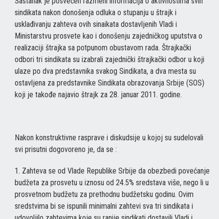
Sastanak je posvećen razmeni informacija o aktivnostima svih
sindikata nakon donošenja odluka o stupanju u štrajk i
usklađivanju zahteva ovih sinaikata dostavljenih Vladi i
Ministarstvu prosvete kao i donošenju zajedničkog uputstva o
realizaciji štrajka sa potpunom obustavom rada. Štrajkački
odbori tri sindikata su izabrali zajednički štrajkački odbor u koji
ulaze po dva predstavnika svakog Sindikata, a dva mesta su
ostavljena za predstavnike Sindikata obrazovanja Srbije (SOS)
koji je takođe najavio štrajk za 28. januar 2011. godine.
Nakon konstruktivne rasprave i diskudsije u kojoj su sudelovali
svi prisutni dogovoreno je, da se :
1. Zahteva se od Vlade Republike Srbije da obezbedi povećanje
budžeta za prosvetu u iznosu od 24.5% sredstava više, nego li u
prosvetnom budžetu za prethodnu budžetsku godinu. Ovim
sredstvima bi se ispunili minimalni zahtevi sva tri sindikata i
udovoljilo zahtevima koje su ranije sindikati dostavili Vladi i