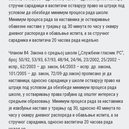
стручни сарадници и васпитачи остварују право на штрајк под
условом да обезбеде минимум процеса рада школе.
Минимум процеса рада за наставника је остваривање
обавезне наставе у трајању од 30 минута по часу у оквиру
дневног распореда и обављање испита, а за стручног
сарадника и васпитача 20 часова рада недељно.
Чланом 84. Закона о средњој школи („Службени гласник РС“,
број: 50/92, 53/93, 67/93, 48/94, 24/96, 23/2002, 25/2002 –
испр., 62/2003 – др. закон, 64/2003 – испр. др. закона,
101/2005 – др. закон, 72/09-др.закон) прописано је да
наставници, односно сарадници у школи остварују право на
штрајк под условом да обезбеде минимум процеса рада
школе, у остваривању права грађана од општег интереса у
средњем образовању. Минимум процеса рада за наставника
је извођење наставе у трајању од 30, односно 40 минута по
часу у оквиру дневног распореда и обављање испита, а за
стручног сарадника, односно васпитача 20 часова рада
недељно.