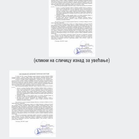
(кликни на сличицу изнад за увећање)