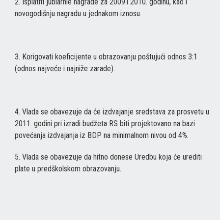
2. Isplatiti jublarnie nagrade za 2009.i 2010. godinu, kao i
novogodišnju nagradu u jednakom iznosu.
3. Korigovati koeficijente u obrazovanju poštujući odnos 3:1
(odnos najveće i najniže zarade).
4. Vlada se obavezuje da će izdvajanje sredstava za prosvetu u
2011. godini pri izradi budžeta RS biti projektovano na bazi
povećanja izdvajanja iz BDP na minimalnom nivou od 4%.
5. Vlada se obavezuje da hitno donese Uredbu koja će urediti
plate u predškolskom obrazovanju.