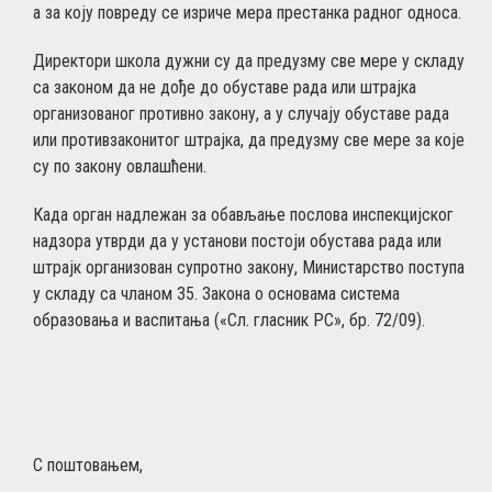
а за коју повреду се изриче мера престанка радног односа.
Директори школа дужни су да предузму све мере у складу
са законом да не дође до обуставе рада или штрајка
организованог противно закону, а у случају обуставе рада
или противзаконитог штрајка, да предузму све мере за које
су по закону овлашћени.
Када орган надлежан за обављање послова инспекцијског
надзора утврди да у установи постоји обустава рада или
штрајк организован супротно закону, Министарство поступа
у складу са чланом 35. Закона о основама система
образовања и васпитања («Сл. гласник РС», бр. 72/09).
С поштовањем,