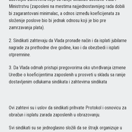
Ministrstvu (zaposleni na mestima najjednostavnijeg rada dobili
bi zagarantovani minimalac, a odnos između koeficijenata za
složenije poslove bio bi jednak odnosu koji je bio pre
zamrzavanja plata).
2. Sindikati zahtevaju da Vlada pronađe način i da isplati jubilarne
nagrade za prethodne dve godine, kao i da obezbedi i isplati
otpremnine.
3. Da Vlada odmah pristupi pregovorima oko utvrđivanja izmene
Uredbe o koeficijentima zaposlenih u prosveti u skladu sa ranije
dostavljenim odlukama sindikata i zahtevima sindikata
Ovi zahtevi su i uslov da sindikati prihvate Protokol i osnovicu za
obračun i isplatu zarada zaposlenih u obrazovanju.
Svi sindikati su se jednoglasno složili da se štrajk organizuje u