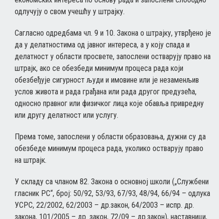
одлучују о свом учешћу у штрајку.
Сагласно одредбама чл. 9 и 10. Закона о штрајку, утврђено је
да у делатностима од јавног интереса, а у коју спада и
делатност у области просвете, запослени остварују право на
штрајк, ако се обезбеди минимум процеса рада који
обезбеђује сигурност људи и имовине или је незаменљив
услов живота и рада грађана или рада другог предузећа,
односно правног или физичког лица које обавља привредну
или другу делатност или услугу.
Према томе, запослени у области образовања, дужни су да
обезбеде минимум процеса рада, уколико остварују право
на штрајк.
У складу са чланом 82. Закона о основној школи („Службени
гласник РС“, број: 50/92, 53/93, 67/93, 48/94, 66/94 – одлука
УСРС, 22/2002, 62/2003 – др.закон, 64/2003 – испр. др.
закона, 101/2005 – др. закон, 72/09 – др.закон), наставници,