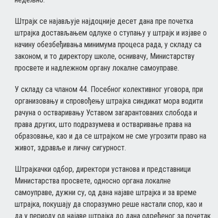
Штрајк се најављује најдоцније десет дана пре почетка
штрајка достављањем одлуке о ступању у штрајк и изјаве о
начину обезбеђивања минимума процеса рада, у складу са
законом, и то директору школе, оснивачу, Министарству
просвете и надлежном органу локалне самоуправе.
У складу са чланом 44. Посебног колективног уговора, при
организовању и спровођењу штрајка синдикат мора водити
рачуна о остваривању Уставом загарантованих слобода и
права других, што подразумева и остваривање права на
образовање, као и да се штрајком не сме угрозити право на
живот, здравље и личну сигурност.
Штрајкачки одбор, директори установа и представници
Министарства просвете, односно органа локалне
самоуправе, дужни су, од дана најаве штрајка и за време
штрајка, покушају да споразумно реше настали спор, као и
да у периоду од најаве штрајка до дана одређеног за почетак