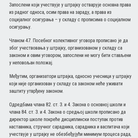
Запослени који учествује у штрајку остварује основна права
из радног односа, осим права на зараду, а права из
социјалног осигурања – у складу с прописима о социјалном
осигурању.
Чланом 47. Посебног колективног уговора прописано је да
због учествовања у штрајку, организованом у складу са
законом и овим уговором, запослени не могу бити стављени
у неповољан положај.
Међутим, организатори штрајка, односно учесници у штрајку
који није организован у складу са законом неће уживати
заштиту утврђену законом.
Одредбама члана 82. ст. 3. и 4. Закона о основној школи и
члана 84. ст. 3. и 4. Закона о средњој школи прописано да
директор школе покреће дисциплински поступак против
наставника, стручног сарадника, сарадника и васпитача који
учествује у штрајку не обезбеђујући минимум процеса рада,