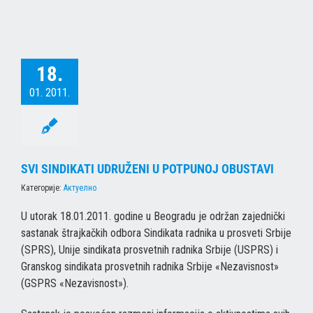
18.
01. 2011.
SVI SINDIKATI UDRUŽENI U POTPUNOJ OBUSTAVI
Категорије:
Актуелно
U utorak 18.01.2011. godine u Beogradu je održan zajednički
sastanak štrajkačkih odbora Sindikata radnika u prosveti Srbije
(SPRS), Unije sindikata prosvetnih radnika Srbije (USPRS) i
Granskog sindikata prosvetnih radnika Srbije «Nezavisnost»
(GSPRS «Nezavisnost»).