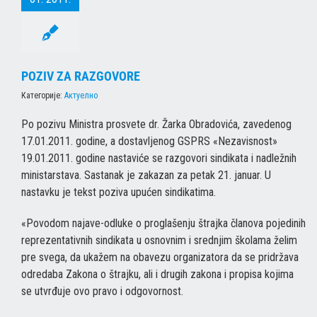
POZIV ZA RAZGOVORE
Категорије:
Актуелно
Po pozivu Ministra prosvete dr. Žarka Obradovića, zavedenog
17.01.2011. godine, a dostavljenog GSPRS «Nezavisnost»
19.01.2011. godine nastaviće se razgovori sindikata i nadležnih
ministarstava. Sastanak je zakazan za petak 21. januar. U
nastavku je tekst poziva upućen sindikatima.
«Povodom najave-odluke o proglašenju štrajka članova pojedinih
reprezentativnih sindikata u osnovnim i srednjim školama želim
pre svega, da ukažem na obavezu organizatora da se pridržava
odredaba Zakona o štrajku, ali i drugih zakona i propisa kojima
se utvrđuje ovo pravo i odgovornost.