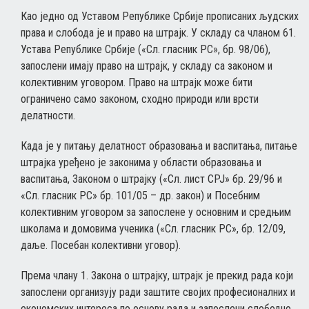
Као једно од Уставом Републике Србије прописаних људских
права и слобода је и право на штрајк. У складу са чланом 61.
Устава Републике Србије («Сл. гласник РС», бр. 98/06),
запослени имају право на штрајк, у складу са законом и
колективним уговором. Право на штрајк може бити
ограничено само законом, сходно природи или врсти
делатности.
Када је у питању делатност образовања и васпитања, питање
штрајка уређено је законима у области образовања и
васпитања, Законом о штрајку («Сл. лист СРЈ» бр. 29/96 и
«Сл. гласник РС» бр. 101/05 – др. закон) и Посебним
колективним уговором за запослене у основним и средњим
школама и домовима ученика («Сл. гласник РС», бр. 12/09,
даље. Посебан колективни уговор).
Према члану 1. Закона о штрајку, штрајк је прекид рада који
запослени организују ради заштите својих професионалних и
економских интереса по основу рада и запослени слободно