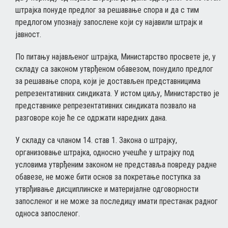
штрајка понуде предлог за решавање спора и да с тим
предлогом упознају запослене који су најавили штрајк и
јавност.
По питању најављеног штрајка, Министарство просвете је, у
складу са законом утврђеном обавезом, понудило предлог
за решавање спора, који је достављен представницима
репрезентативних синдиката. У истом циљу, Министарство је
представнике репрезентативних синдиката позвало на
разговоре које ће се одржати наредних дана.
У складу са чланом 14. став 1. Закона о штрајку,
организовање штрајка, односно учешће у штрајку под
условима утврђеним законом не представља повреду радне
обавезе, не може бити основ за покретање поступка за
утврђивање дисциплинске и материјалне одговорности
запосленог и не може за последицу имати престанак радног
односа запосленог.