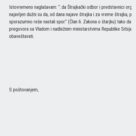
Istovremeno naglašavam: “..da Štrajkački odbor i predstavnici organ
najavljen dužni su da, od dana najave štrajka i za vreme štrajka, po
sporazumno reše nastali spor.” (Član 6. Zakona o štarjku) tako da 
pregovora sa Vladom i nadležnim ministarstvima Republike Srbije
obaveštavati.
S poštovanjem,