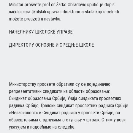
Ministar prosvete prof.dr Žarko Obradović uputio je dopis
načelnicima školskih uprava i direktorima škola koji u celosti
možete preuzeti u nastavku.
НАЧЕЛНИКУ ШКОЛСКЕ УПРАВЕ
ДИРЕКТОРУ OСНОВНЕ И СРЕДЊЕ ШКОЛЕ
Министарству просвете обратили су се појединачно
репрезентативни синдикати из области образовања:
Синдикат образовања Србије, Унија синдиката просветних
радника Србије, Грански синдикат просветних радника Србије
«Независност» и Синдикат радника у просвети Србије, са
обавештењима о одлукама о ступању у штрајк. С тим у вези
указујем и подсећамо на следеће: