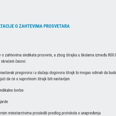
LTACIJE O ZAHTEVIMA PROSVETARA
ije o zahtevima sindikata prosvete, a zbog štrajka u školama između 800
 skraćeni časovi.
za nastavak pregovora i u slučaju dogovora štrajk bi mogao odmah da bud
ajući da će u suprotnom štrajk biti nastavljen
indikalne borbe.
ijarde
sornim ministarstvima prosledili predlog protokola o unapređenju