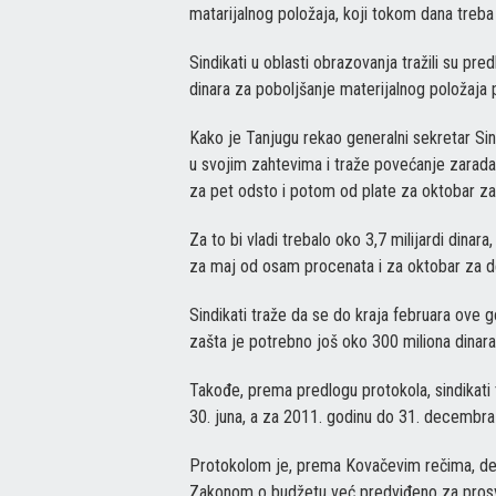
matarijalnog položaja, koji tokom dana tre
Sindikati u oblasti obrazovanja tražili su pre
dinara za poboljšanje materijalnog položaja pr
Kako je Tanjugu rekao generalni sekretar Sind
u svojim zahtevima i traže povećanje zarada 
za pet odsto i potom od plate za oktobar za
Za to bi vladi trebalo oko 3,7 milijardi dinara
za maj od osam procenata i za oktobar za d
Sindikati traže da se do kraja februara ove g
zašta je potrebno još oko 300 miliona dinara, 
Takođe, prema predlogu protokola, sindikati t
30. juna, a za 2011. godinu do 31. decembra o
Protokolom je, prema Kovačevim rečima, defi
Zakonom o budžetu već predviđeno za prosve