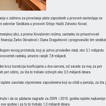
vanja o zahtevu za povećanje plata zaposlenih u prosveti nastavljaju se
ni sekretar Sindikata u prosveti Srbije Hadži Zdravko Kovač.
emanjinoj ulici, a prema Kovačevim rečima, sastanku će prisustvovati
 finansija Žarko Obradović i Diana Dragutinović i pregovarački tim sindikat
edlogom novog protokola, koji je jutros prosleđen vladi, oko 5,1 milijardu
osvetnih radnika, umesto ranijih 7,8 milijardi.
ini kroz korekciju koeficijanta u dva navrata, od zarade za maj za pet
pet odsto, za šta bi trebalo izdvojiti oko 3,5 milijardi dinara.
isplate zaostale otpremnine zaposlenima koji su otišli u penziju, za šta 
raže i da se jubilarne nagrade za 2009. i 2010. godinu isplate najkasnije
ve godine i za to bi trebalo 1,3 milijardi dinara.