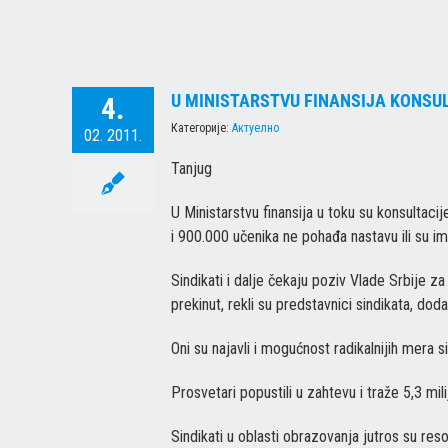
U MINISTARSTVU FINANSIJA KONSU
4.
Категорије:
Актуелно
02. 2011.
Tanjug
U Ministarstvu finansija u toku su konsultac
i 900.000 učenika ne pohađa nastavu ili su im
Sindikati i dalje čekaju poziv Vlade Srbije 
prekinut, rekli su predstavnici sindikata, dod
Oni su najavli i mogućnost radikalnijih mera s
Prosvetari popustili u zahtevu i traže 5,3 mil
Sindikati u oblasti obrazovanja jutros su re