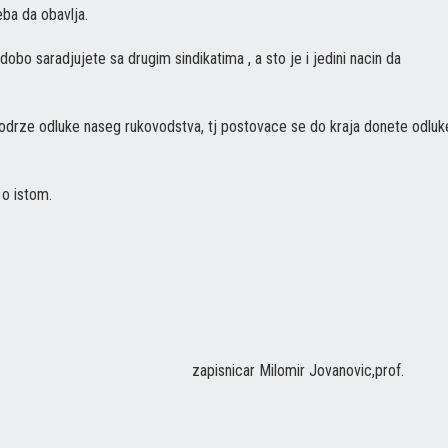
eba da obavlja.
obo saradjujete sa drugim sindikatima , a sto je i jedini nacin da
podrze odluke naseg rukovodstva, tj postovace se do kraja donete odluk
 o istom.
 zapisnicar Milomir Jovanovic,prof.