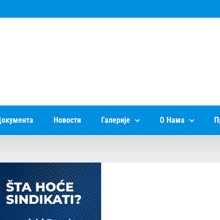
окумента
Новости
Галерије
О Нама
П