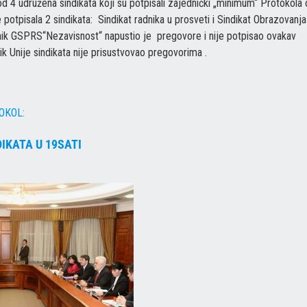
od 4 udružena sindikata koji su potpisali zajednički „minimum“ Protokola
potpisala 2 sindikata: Sindikat radnika u prosveti i Sindikat Obrazovanja
dnik GSPRS“Nezavisnost“ napustio je pregovore i nije potpisao ovakav
k Unije sindikata nije prisustvovao pregovorima .
OKOL:
IKATA U 19SATI