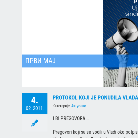
ХРИСТОС ВОСКРЕСЕ
PROTOKOL KOJI JE PONUDILA VLAD
4.
Категорије:
Актуелно
02. 2011.
I BI PREGOVORA….
Pregovori koji su se vodili u Vladi oko potpi