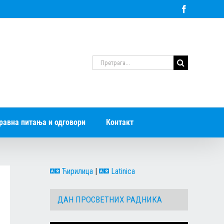
Facebook
Претрага
за:
равна питања и одговори
Контакт
Ћирилица
|
Latinica
ДАН ПРОСВЕТНИХ РАДНИКА