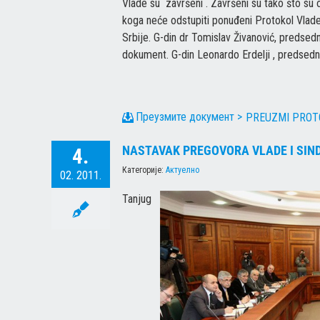
Vlade su završeni . Završeni su tako što su 
koga neće odstupiti ponuđeni Protokol Vlade 
Srbije. G-din dr Tomislav Živanović, predse
dokument. G-din Leonardo Erdelji , predsedni
PREUZMI PROT
NASTAVAK PREGOVORA VLADE I SIND
4.
Категорије:
Актуелно
02. 2011.
Tanjug