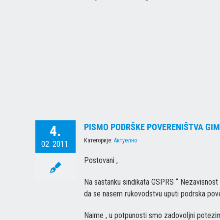
PISMO PODRŠKE POVERENIŠTVA GIMN
4.
Категорије:
Актуелно
02. 2011.
Postovani ,
Na sastanku sindikata GSPRS “ Nezavisnost 
da se nasem rukovodstvu uputi podrska povod
Naime , u potpunosti smo zadovoljni potezi