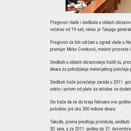
Pregovori vlade i sindikata u oblasti obrazo
večeras od 19 sati, rekao je Tanjugu general
Pregovori će biti održani u zgradi vlade u N
premijer Mirko Cvetković, ministri prosvete i
Sindikati u oblasti obrazovanja tražili su, pr
dinara za poboljšanje materijalnog položaja pr
Sindikati traže povećanje zarada u 2011. god
odsto i potom od plate za oktobar za dodatnih 
Oni traže da se do kraja februara ove godine 
potrebno još oko 300 miliona dinara.
Takođe, prema predlogu protokola, sindikati t
30. juna, a za 2011. godinu do 31. decembra o