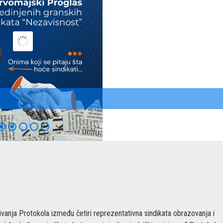
A
sivanja Protokola između četiri reprezentativna sindikata obrazovanja i