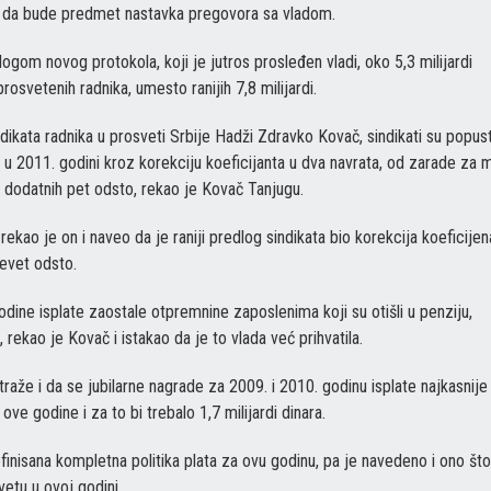
ba da bude predmet nastavka pregovora sa vladom.
dlogom novog protokola, koji je jutros prosleđen vladi, oko 5,3 milijardi
osvetenih radnika, umesto ranijih 7,8 milijardi.
ikata radnika u prosveti Srbije Hadži Zdravko Kovač, sindikati su popusti
u 2011. godini kroz korekciju koeficijanta u dva navrata, od zarade za 
 dodatnih pet odsto, rekao je Kovač Tanjugu.
, rekao je on i naveo da je raniji predlog sindikata bio korekcija koeficijen
evet odsto.
odine isplate zaostale otpremnine zaposlenima koji su otišli u penziju,
rekao je Kovač i istakao da je to vlada već prihvatila.
raže i da se jubilarne nagrade za 2009. i 2010. godinu isplate najkasnije
ve godine i za to bi trebalo 1,7 milijardi dinara.
nisana kompletna politika plata za ovu godinu, pa je navedeno i ono što
tu u ovoj godini.