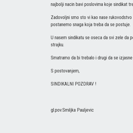
najbolji nacin bavi poslovima koje sindikat tr
Zadovoljni smo sto vi kao nase rukovodstvo d
postanemo snaga koja treba da se postuje.
U nasem sindikatu se oseca da svi zele da 
strajku.
Smatramo da bi trebalo i drugi da se izjasne
S postovanjem,
SINDIKALNI POZDRAV !
gl.pov.Smiljka Pauljevic