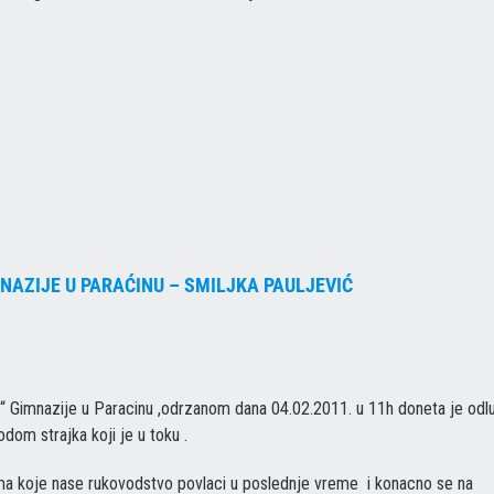
AZIJE U PARAĆINU – SMILJKA PAULJEVIĆ
“ Gimnazije u Paracinu ,odrzanom dana 04.02.2011. u 11h doneta je odl
om strajka koji je u toku .
ma koje nase rukovodstvo povlaci u poslednje vreme i konacno se na