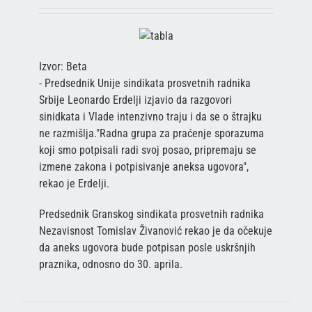
Izvor: Beta
- Predsednik Unije sindikata prosvetnih radnika
Srbije Leonardo Erdelji izjavio da razgovori
sinidkata i Vlade intenzivno traju i da se o štrajku
ne razmišlja."Radna grupa za praćenje sporazuma
koji smo potpisali radi svoj posao, pripremaju se
izmene zakona i potpisivanje aneksa ugovora",
rekao je Erdelji.
Predsednik Granskog sindikata prosvetnih radnika
Nezavisnost Tomislav Živanović rekao je da očekuje
da aneks ugovora bude potpisan posle uskršnjih
praznika, odnosno do 30. aprila.