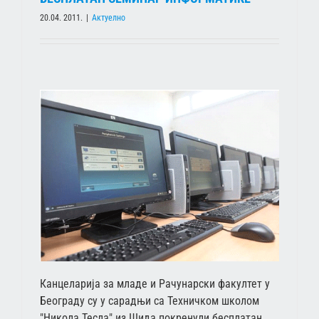
20.04. 2011.
|
Актуелно
Канцеларија за младе и Рачунарски факултет у
Београду су у сарадњи са Техничком школом
"Никола Тесла" из Шида покренули бесплатан