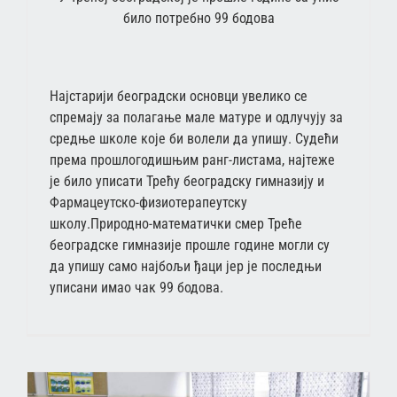
било потребно 99 бодова
Најстарији београдски основци увелико се
спремају за полагање мале матуре и одлучују за
средње школе које би волели да упишу. Судећи
према прошлогодишњим ранг-листама, најтеже
је било уписати Трећу београдску гимназију и
Фармацеутско-физиотерапеутску
школу.Природно-математички смер Треће
београдске гимназије прошле године могли су
да упишу само најбољи ђаци јер је последњи
уписани имао чак 99 бодова.