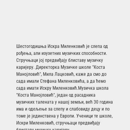
Шестогодишња Искра Миленковић је слепа од
рођења, али изузетних музичких способности.
Стручњаци јој предвиђају блиставу музичку
каријеру. Директорка Музичке школе "Коста
Манојловић", Мила Лацковић, каже да смо до
сада имали Стефана Миленковића, а да ћемо
сада имати Искру Миленковић.Музичка школа
"Коста Манојловић", један од расадника
музичких талената у нашој земљи, већ 30 година
има и одељење за слепу и слабовиду децу и по
томе је јединствена у Европи. Ученици те школе,
Искри Миленковић, стручњаци предвиђају
блиставу музичку каријеру.