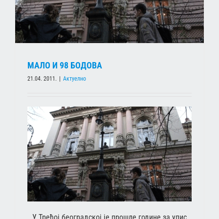
МАЛО И 98 БОДОВА
21.04. 2011.
|
Актуелно
У Трећој београдској је прошле године за упис