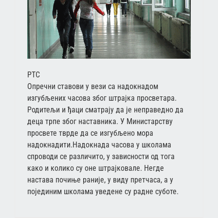
РТС
Опречни ставови у вези са надокнадом
изгубљених часова због штрајка просветара.
Родитељи и ђаци сматрају да је неправедно да
деца трпе због наставника. У Министарству
просвете тврде да се изгубљено мора
надокнадити.Надокнада часова у школама
спроводи се различито, у зависности од тога
како и колико су оне штрајковале. Негде
настава почиње раније, у виду претчаса, а у
појединим школама уведене су радне суботе.