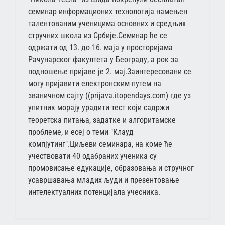
семинар информационих технологија намењен
талентованим ученицима основних и средњих
стручних школа из Србије.Семинар ће се
одржати од 13. до 16. маја у просторијама
Рачунарског факултета у Београду, а рок за
подношење пријаве је 2. мај.Заинтересовани се
могу пријавити електронским путем на
званичном сајту ((prijava.itopendays.com) где уз
упитник морају урадити тест који садржи
теоретска питања, задатке и алгоритамске
проблеме, и есеј о теми "Клауд
компјутинг".Циљеви семинара, на коме ће
учествовати 40 одабраних ученика су
промовисање едукације, образовања и стручног
усавршавања младих људи и презентовање
интелектуалних потенцијала учесника.