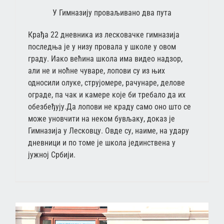
У Гимназију проваљивано два пута
Крађа 22 дневника из лесковачке гимназија
последња је у низу провала у школе у овом
граду. Иако већина школа има видео надзор,
али не и ноћне чуваре, лопови су из њих
односили олуке, струјомере, рачунаре, делове
ограде, па чак и камере које би требало да их
обезбеђују.Да лопови не краду само оно што се
може уновчити на неком бувљаку, доказ је
Гимназија у Лесковцу. Овде су, наиме, на удару
дневници и по томе је школа јединствена у
јужној Србији.