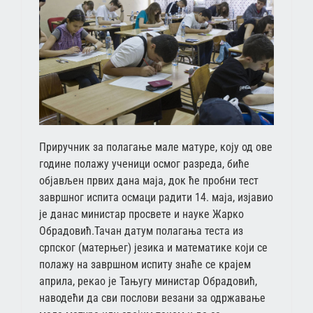
Приручник за полагање мале матуре, коју од ове
године полажу ученици осмог разреда, биће
објављен првих дана маја, док ће пробни тест
завршног испита осмаци радити 14. маја, изјавио
је данас министар просвете и науке Жарко
Обрадовић.Тачан датум полагања теста из
српског (матерњег) језика и математике који се
полажу на завршном испиту знаће се крајем
априла, рекао је Тањугу министар Обрадовић,
наводећи да сви послови везани за одржавање