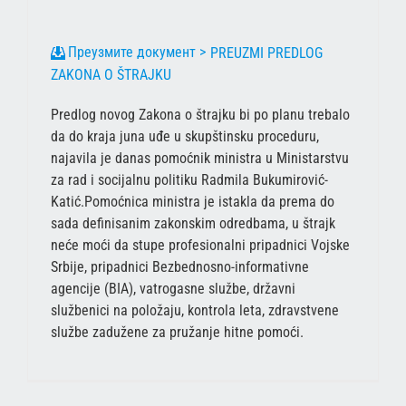
PREUZMI PREDLOG
ZAKONA O ŠTRAJKU
Predlog novog Zakona o štrajku bi po planu trebalo
da do kraja juna uđe u skupštinsku proceduru,
najavila je danas pomoćnik ministra u Ministarstvu
za rad i socijalnu politiku Radmila Bukumirović-
Katić.Pomoćnica ministra je istakla da prema do
sada definisanim zakonskim odredbama, u štrajk
neće moći da stupe profesionalni pripadnici Vojske
Srbije, pripadnici Bezbednosno-informativne
agencije (BIA), vatrogasne službe, državni
službenici na položaju, kontrola leta, zdravstvene
službe zadužene za pružanje hitne pomoći.