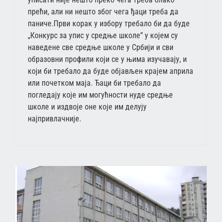
прећи, али ни нешто због чега ђаци треба да
паниче.Први корак у избору требало би да буде
„Конкурс за упис у средње школе” у којем су
наведене све средње школе у Србији и сви
образовни профили који се у њима изучавају, и
који би требало да буде објављен крајем априла
или почетком маја. Ђаци би требало да
погледају које им могућности нуде средње
школе и издвоје оне које им делују
најпривлачније.