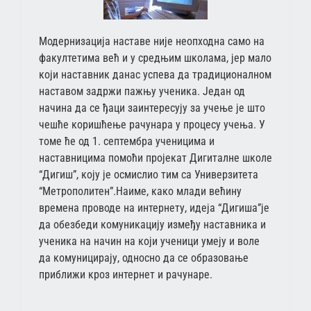
Модернизација наставе није неопходна само на
факултетима већ и у средњим школама, јер мало
који наставник данас успева да традиционалном
наставом задржи пажњу ученика. Један од
начина да се ђаци заинтересују за учење је што
чешће коришћење рачунара у процесу учења. У
томе ће од 1. септембра ученицима и
наставницима помоћи пројекат Дигиталне школе
“Дигиш”, коју је осмислио тим са Универзитета
“Метрополитен”.Наиме, како млади већину
времена проводе на интернету, идеја “Дигиша”је
да обезбеди комуникацију између наставника и
ученика на начин на који ученици умеју и воле
да комуницирају, односно да се образовање
приближи кроз интернет и рачунаре.