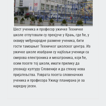
Шест ученика и професор ужичке Техничке
школе отпутовали су прекјуче у Крањ, где ће, у
оквиру међународне размене ученика, бити
гости тамошњег Техничког школског центра. Из
ужичке школе изабрани су најбољи ученици са
смерова електроника и мехатроника, који ће,
осим посете тој школи, имати прилику да
упознају културу Словеније и да стекну нова
пријатељства. Узврата посета словеначких
ученика и професора Ужицу планирана је за
наредну јесен.