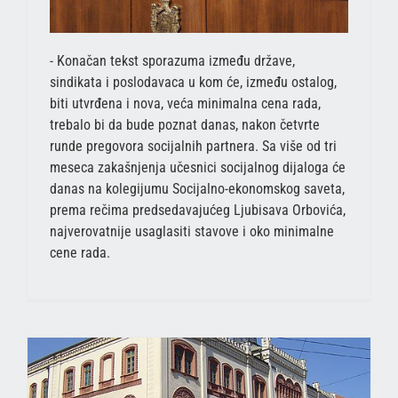
- Konačan tekst sporazuma između države,
sindikata i poslodavaca u kom će, između ostalog,
biti utvrđena i nova, veća minimalna cena rada,
trebalo bi da bude poznat danas, nakon četvrte
runde pregovora socijalnih partnera. Sa više od tri
meseca zakašnjenja učesnici socijalnog dijaloga će
danas na kolegijumu Socijalno-ekonomskog saveta,
prema rečima predsedavajućeg Ljubisava Orbovića,
najverovatnije usaglasiti stavove i oko minimalne
cene rada.