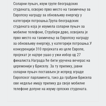
Соларни пуњач, изум групе београдских
студената, освојио прво место на такмичењу за
Европску награду за обновљиву енергију у
категорији потрошња.Група београдских
студената која је изумела соларни пуњач за
мобилне телефоне, Струбери дрво, освојила је
прво место на такмичењу за Европску награду
за обновљиву енергију, у категорији потрошња.У
конкуренцији 310 пројеката из целе Европе,
пројекат је најпре ушао у ужи избор од 27
финалиста.Награда ће бити уручена вечерас на
церемонији у Бриселу. За ту прилику, јавни
соларни пуњач постављен је испред зграде
Европског парламента, тако да грађани Брисела
ове недеље имају прилику да своје мобилне
телефоне допуне на изуму српских студената.