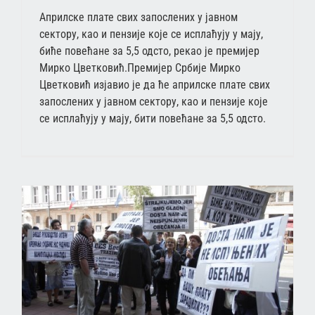
Априлске плате свих запослених у јавном
сектору, као и пензије које се исплаћују у мају,
биће повећане за 5,5 одсто, рекао је премијер
Мирко Цветковић.Премијер Србије Мирко
Цветковић изјавио је да ће априлске плате свих
запослених у јавном сектору, као и пензије које
се исплаћују у мају, бити повећане за 5,5 одсто.