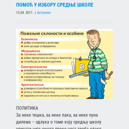
ПОМОЋ У ИЗБОРУ СРЕДЊЕ ШКОЛЕ
13.04. 2011.
|
Актуелно
ПОЛИТИКА
За неке тешка, за неке лака, за неке пуна
дилема – одлука о томе коју средњу школу
уписати није нешто преко чега треба олако