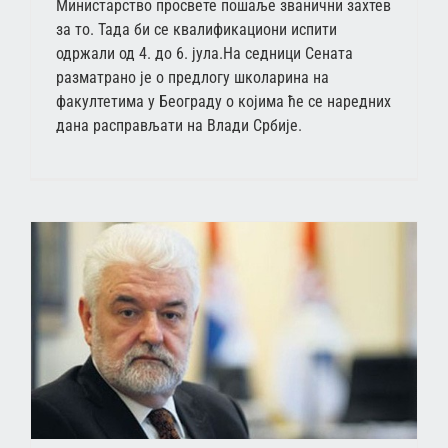
Министарство просвете пошаље званични захтев
за то. Тада би се квалификациони испити
одржали од 4. до 6. јула.На седници Сената
разматрано је о предлогу школарина на
факултетима у Београду о којима ће се наредних
дана расправљати на Влади Србије.