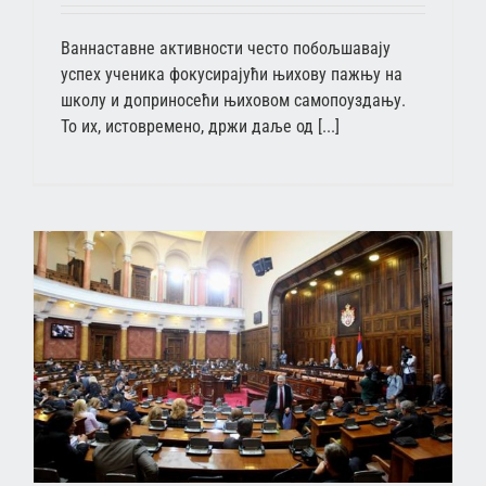
Ваннаставне активности често побољшавају
успех ученика фокусирајући њихову пажњу на
школу и доприносећи њиховом самопоуздању.
То их, истовремено, држи даље од [...]