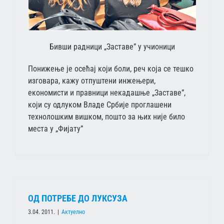
Бивши радници „Заставе” у учионици
Понижење је осећај који боли, реч која се тешко
изговара, кажу отпуштени инжењери,
економисти и правници некадашње „Заставе”,
који су одлуком Владе Србије проглашени
технолошким вишком, пошто за њих није било
места у „Фијату”
ОД ПОТРЕБЕ ДО ЛУКСУЗА
3.04. 2011.
|
Актуелно