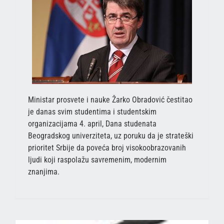
Ministar prosvete i nauke Žarko Obradović čestitao
je danas svim studentima i studentskim
organizacijama 4. april, Dana studenata
Beogradskog univerziteta, uz poruku da je strateški
prioritet Srbije da poveća broj visokoobrazovanih
ljudi koji raspolažu savremenim, modernim
znanjima.