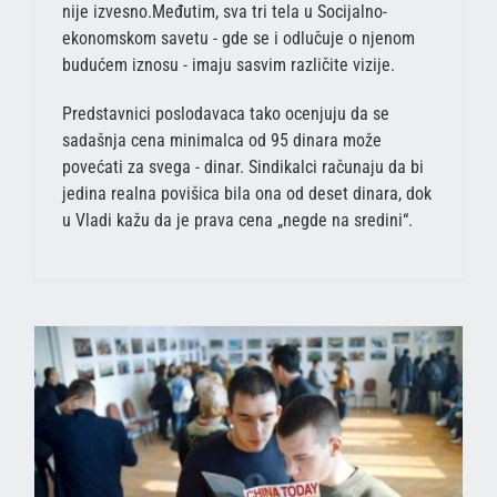
nije izvesno.Međutim, sva tri tela u Socijalno-
ekonomskom savetu - gde se i odlučuje o njenom
budućem iznosu - imaju sasvim različite vizije.
Predstavnici poslodavaca tako ocenjuju da se
sadašnja cena minimalca od 95 dinara može
povećati za svega - dinar. Sindikalci računaju da bi
jedina realna povišica bila ona od deset dinara, dok
u Vladi kažu da je prava cena „negde na sredini“.