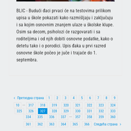
BLIC - Budući đaci prvaci će na testovima prilikom
upisa u škole pokazati kako razmišljaju i zaključuju
i sa kojim osnovnim znanjem ulaze u školske klupe.
Osim sa decom, psiholozi će razgovarati i sa
roditeljima i od njih dobiti osnovne podatke, kako o
detetu tako i o porodici. Upis đaka u prvi razred
osnovne škole počeo je juče i trajaće do 1.
septembra.
Претходна страна
1
2
3
4
5
6
7
8
9
10
···
317
318
319
320
321
322
323
324
325
326
327
328
329
330
331
332
333
334
335
336
337
···
357
358
359
360
361
362
363
364
365
366
Следећа страна