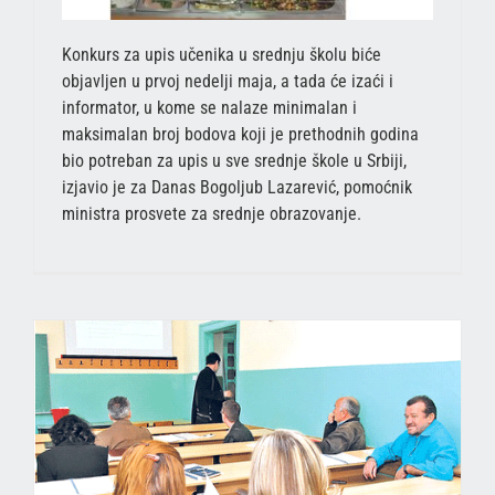
Konkurs za upis učenika u srednju školu biće
objavljen u prvoj nedelji maja, a tada će izaći i
informator, u kome se nalaze minimalan i
maksimalan broj bodova koji je prethodnih godina
bio potreban za upis u sve srednje škole u Srbiji,
izjavio je za Danas Bogoljub Lazarević, pomoćnik
ministra prosvete za srednje obrazovanje.