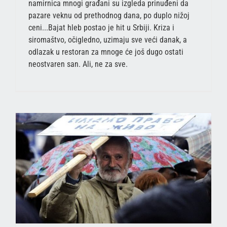
namirnica mnogi građani su izgleda prinuđeni da
pazare veknu od prethodnog dana, po duplo nižoj
ceni...Bajat hleb postao je hit u Srbiji. Kriza i
siromaštvo, očigledno, uzimaju sve veći danak, a
odlazak u restoran za mnoge će još dugo ostati
neostvaren san. Ali, ne za sve.