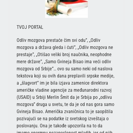
TVOJ PORTAL
Odliv mozgova prestaće čim svi odu”, „Odliv
mozgova a država gleda i ćuti”, „Odliv mozgova ne
prestaje”, „Otišao veliki broj naučnika, neophodne
mere države”, „Samo Gvineja Bisao ima veći odliv
mozgova od Srbije”… ovo su samo neki od naslova
tekstova koji su ovih dana preplavili srpske medije,
a „šlagvort” im je bila izjava zamenice direktora
američke vladine agencije za međunarodni razvoj
(USAID) u Srbiji Merlin Šmit da je Srbija po „odlivu
mozgova” druga u svetu, te da je od nas gora samo
Gvineja Bisao. Američka zvaničnica to je saopštila
pozivajući se na podatke iz svetskog izveštaja o
poslovanju. Ona je takođe upozorila na to da
imamo enormnu nezaposlenost mladih, jer od njih