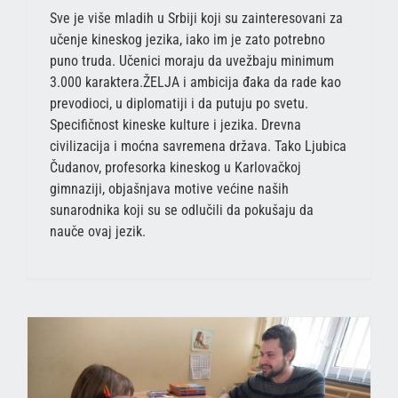
Sve je više mladih u Srbiji koji su zainteresovani za
učenje kineskog jezika, iako im je zato potrebno
puno truda. Učenici moraju da uvežbaju minimum
3.000 karaktera.ŽELJA i ambicija đaka da rade kao
prevodioci, u diplomatiji i da putuju po svetu.
Specifičnost kineske kulture i jezika. Drevna
civilizacija i moćna savremena država. Tako Ljubica
Čudanov, profesorka kineskog u Karlovačkoj
gimnaziji, objašnjava motive većine naših
sunarodnika koji su se odlučili da pokušaju da
nauče ovaj jezik.