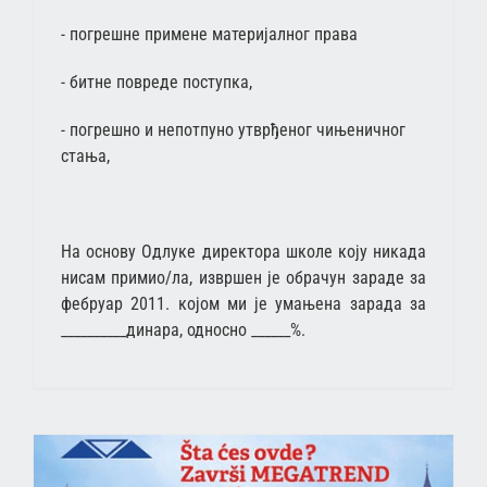
- погрешне примене материјалног права
- битне повреде поступка,
- погрешно и непотпуно утврђеног чињеничног
стања,
На основу Одлуке директора школе коју никада
нисам примио/ла, извршен је обрачун зараде за
фебруар 2011. којом ми је умањена зарада за
__________динара, односно ______%.