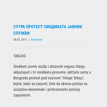
СУТРА ПРОТЕСТ СИНДИКАТА ЈАВНИХ
СЛУЖБИ
24.03. 2011.
|
Актуелно
TANJUG
Sindikati javnih službi i državnih organa Srbije,
uključujući i tri sindikata prosvete, održaće sutra u
Beogradu protest pod nazivom "Ustaje Srbija",
kojim, kako su najavili, žele da skrenu pažnju na
socijalno-ekonomski i profesionalni položaj
zaposlenih.