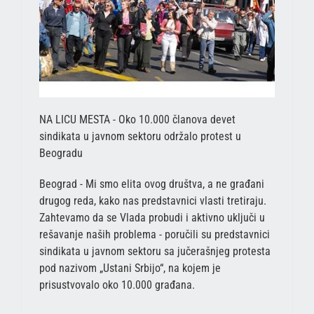
NA LICU MESTA - Oko 10.000 članova devet
sindikata u javnom sektoru održalo protest u
Beogradu
Beograd - Mi smo elita ovog društva, a ne građani
drugog reda, kako nas predstavnici vlasti tretiraju.
Zahtevamo da se Vlada probudi i aktivno uključi u
rešavanje naših problema - poručili su predstavnici
sindikata u javnom sektoru sa jučerašnjeg protesta
pod nazivom „Ustani Srbijo“, na kojem je
prisustvovalo oko 10.000 građana.