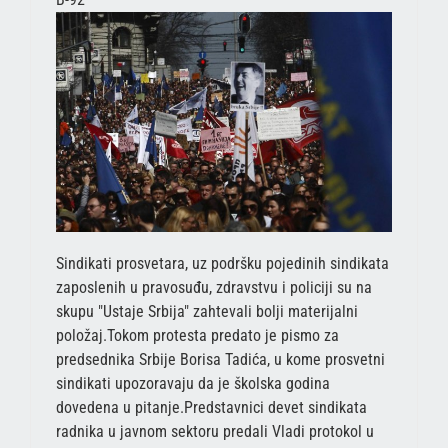
Sindikati prosvetara, uz podršku pojedinih sindikata
zaposlenih u pravosuđu, zdravstvu i policiji su na
skupu "Ustaje Srbija" zahtevali bolji materijalni
položaj.Tokom protesta predato je pismo za
predsednika Srbije Borisa Tadića, u kome prosvetni
sindikati upozoravaju da je školska godina
dovedena u pitanje.Predstavnici devet sindikata
radnika u javnom sektoru predali Vladi protokol u