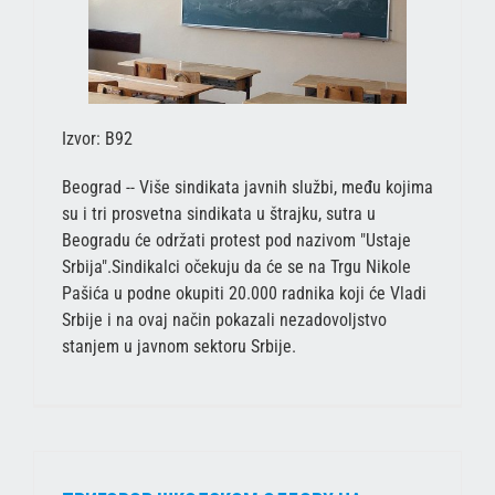
Izvor: B92
Beograd -- Više sindikata javnih službi, među kojima
su i tri prosvetna sindikata u štrajku, sutra u
Beogradu će održati protest pod nazivom "Ustaje
Srbija".Sindikalci očekuju da će se na Trgu Nikole
Pašića u podne okupiti 20.000 radnika koji će Vladi
Srbije i na ovaj način pokazali nezadovoljstvo
stanjem u javnom sektoru Srbije.