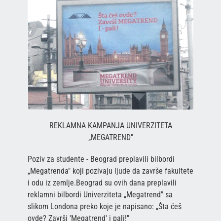
REKLAMNA KAMPANJA UNIVERZITETA
„MEGATREND"
Poziv za studente - Beograd preplavili bilbordi
„Megatrenda" koji pozivaju ljude da završe fakultete
i odu iz zemlje.Beograd su ovih dana preplavili
reklamni bilbordi Univerziteta „Megatrend" sa
slikom Londona preko koje je napisano: „Šta ćeš
ovde? Završi 'Megatrend' i pali!"