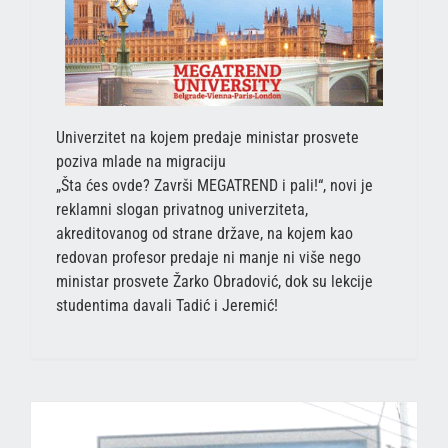
Univerzitet na kojem predaje ministar prosvete
poziva mlade na migraciju
„Šta ćes ovde? Završi MEGATREND i pali!“, novi je
reklamni slogan privatnog univerziteta,
akreditovanog od strane države, na kojem kao
redovan profesor predaje ni manje ni više nego
ministar prosvete Žarko Obradović, dok su lekcije
studentima davali Tadić i Jeremić!