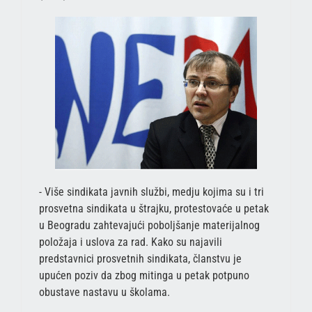
- Više sindikata javnih službi, medju kojima su i tri
prosvetna sindikata u štrajku, protestovaće u petak
u Beogradu zahtevajući poboljšanje materijalnog
položaja i uslova za rad. Kako su najavili
predstavnici prosvetnih sindikata, članstvu je
upućen poziv da zbog mitinga u petak potpuno
obustave nastavu u školama.