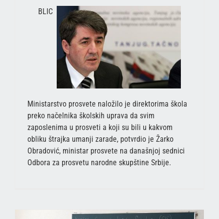
BLIC
Ministarstvo prosvete naložilo je direktorima škola
preko načelnika školskih uprava da svim
zaposlenima u prosveti a koji su bili u kakvom
obliku štrajka umanji zarade, potvrdio je Žarko
Obradović, ministar prosvete na današnjoj sednici
Odbora za prosvetu narodne skupštine Srbije.