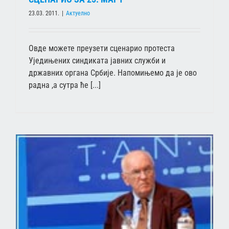
23.03. 2011.
|
Актуелно
Овде можете преузети сценарио протеста
Уједињених синдиката јавних служби и
државних органа Србије. Напомињемо да је ово
радна ,а сутра ће [...]