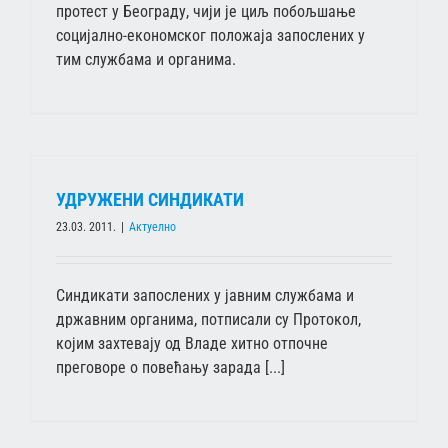
протест у Београду, чији је циљ побољшање
социјално-економског положаја запослених у
тим службама и органима.
УДРУЖЕНИ СИНДИКАТИ
23.03. 2011.
|
Актуелно
Синдикати запослених у јавним службама и
државним органима, потписали су Протокол,
којим захтевају од Владе хитно отпочне
преговоре о повећању зарада [...]