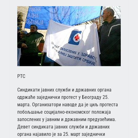
РТС
Синдикати јавних служби и државних органа
одржаће заједнички протест у Београду 25.
марта. Организатори наводе да је циљ протеста
побољшање социјално-економског положаја
запослених у јавним и државним предузећима.
Девет синдиката јавних служби и државних
органа најавило је за 25. март заједнички