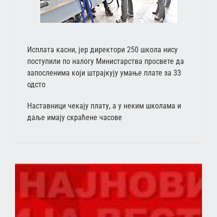
Исплата касни, јер директори 250 школа нису
поступили по налогу Министарства просвете да
запосленима који штрајкују умање плате за 33
одсто
Наставници чекају плату, а у неким школама и
даље имају скраћене часове