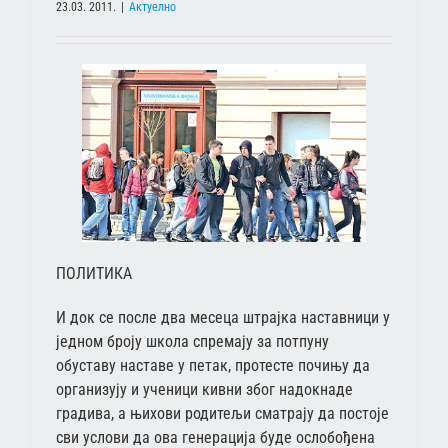
23.03. 2011.
|
Актуелно
ПОЛИТИКА
И док се после два месеца штрајка наставници у
једном броју школа спремају за потпуну
обуставу наставе у петак, протесте почињу да
организују и ученици кивни због надокнаде
градива, а њихови родитељи сматрају да постоје
сви услови да ова генерација буде ослобођена