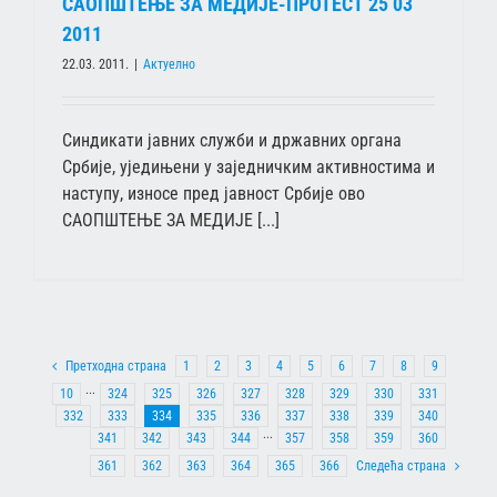
САОПШТЕЊЕ ЗА МЕДИЈЕ-ПРОТЕСТ 25 03
2011
22.03. 2011.
|
Актуелно
Синдикати јавних служби и државних органа
Србије, уједињени у заједничким активностима и
наступу, износе пред јавност Србије ово
САОПШТЕЊЕ ЗА МЕДИЈЕ [...]
Претходна страна
1
2
3
4
5
6
7
8
9
10
···
324
325
326
327
328
329
330
331
332
333
334
335
336
337
338
339
340
341
342
343
344
···
357
358
359
360
361
362
363
364
365
366
Следећа страна