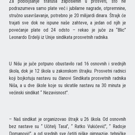
Za poboljšanje statusa zaposlenih u prosveti, što ne
podrazumeva samo plate već i jubilarne nagrade, otpremnine,
stručno usavršavanje, potrebno je 20 milijardi dinara. Štrajk će
trajati sve dok ne ispune naše zahteve, a jedan od njih je
povećanje plate od 24 odsto – rekao je juče za “Blic”
Leonardo Erdelji iz Unije sindikata prosvetnih radnika.
U Nišu je juče potpuno obustavilo rad 16 osnovnih i srednjih
škola, dok je 12 škola u zakonskom štrajku. Prosvetni radnici
koji bojkotuju nastavu su članovi Sindikata prosvetnih radnika
Niša, a u dve škole koje su skratile nastavu na 30 minuta je
većinski sindikat “ Nezavisnost”.
– Naš sindikat je organizovao štrajk u 26 škola. Od osnovnih
bez nastave su “ Učitelj Tasa”, “ Ratko Vukićević”, “ Radoje
Domanović”, a od srednih sve četiti niške gimnazije, tehničke