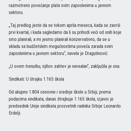
razmotreno povećanje plata svim zaposlenima u javnom
sektoru.
„Taj predlog jeste da se tokom aprila meseca, kada se završi
prvi kvartal, i kada sagledamo da li su prihodi veći od onih koje
smo planirali, a mi jesmo planirali konzervativno, da se u
skladu sa budžetskim mogućnostima poveća zarada svim
zaposlenima u javnom sektoru“, navela je Dragutinović.
„U ovom trenutku, njihov zahtev je nerealan“, zaključila je ona.
Sindikati: U štrajku 1.165 škola
Od ukupno 1.804 osnovne i srednje škole u Srbiji, prema
podacima sindikata, danas štrajkuje 1.165 škola, izjavio je
predsednik Unije sindikata prosvetnih radnika Srbije Leonardo
Erdelji.