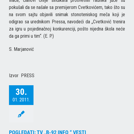
Inače, članovi Unije sindikata prosvetnih radnika juče su
pokušali da se našale sa premijerom Cvetkovićem, tako što su
na svom sajtu objavili snimak stonoteniskog meča koji je
odigrao sa urednikom Pressa, navodeći da „Cvetković trenira
za igru u pojedinačnoj konkurenciji, pošto nijedna škola neće
da ga primi u tim“. (E. P.)
S. Marjanović
Izvor PRESS
30.
01. 2011.
POGLEDATI: TV „B-92 INFO “ VESTI