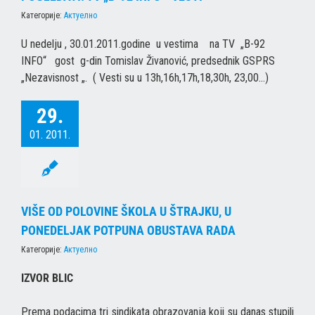
Категорије:
Актуелно
U nedelju , 30.01.2011.godine u vestima na TV „B-92
INFO“ gost g-din Tomislav Živanović, predsednik GSPRS
„Nezavisnost „. ( Vesti su u 13h,16h,17h,18,30h, 23,00…)
29.
01. 2011.
VIŠE OD POLOVINE ŠKOLA U ŠTRAJKU, U
PONEDELJAK POTPUNA OBUSTAVA RADA
Категорије:
Актуелно
IZVOR BLIC
Prema podacima tri sindikata obrazovanja koji su danas stupili