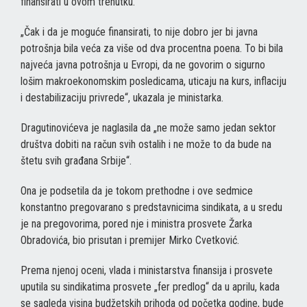
finansirati u ovom trenutku.
„Čak i da je moguće finansirati, to nije dobro jer bi javna
potrošnja bila veća za više od dva procentna poena. To bi bila
najveća javna potrošnja u Evropi, da ne govorim o sigurno
lošim makroekonomskim posledicama, uticaju na kurs, inflaciju
i destabilizaciju privrede“, ukazala je ministarka.
Dragutinovićeva je naglasila da „ne može samo jedan sektor
društva dobiti na račun svih ostalih i ne može to da bude na
štetu svih građana Srbije“.
Ona je podsetila da je tokom prethodne i ove sedmice
konstantno pregovarano s predstavnicima sindikata, a u sredu
je na pregovorima, pored nje i ministra prosvete Žarka
Obradovića, bio prisutan i premijer Mirko Cvetković.
Prema njenoj oceni, vlada i ministarstva finansija i prosvete
uputila su sindikatima prosvete „fer predlog“ da u aprilu, kada
se sagleda visina budžetskih prihoda od početka godine, bude