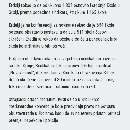
Erdelji rekao je da od ukupno 1.804 osnovne i srednje škole u
Srbiji, prema podacima sindikata, štrajkuje 1.165 škola.
Erdelji je na konferenciji za novinare rekao da je 654 škola
potpuno obustavilo nastavu, a da su u 511 škola časovi
skraćeni. Eredlji je rekao da očekuje da će u ponedeljak broj
škola koje štrajkuju biti još veći.
Potpunu obustavu rada organizuju Unija sindikata prosvetnih
radnika Srbije, Sindikat radnika u prosveti Srbije i sindikat
„Nezavisnost“, dok će članovi Sindikata obrazovanja Srbije
držati skraćene časove od 30 minuta, uz najavu da će i oni,
tokom sledeće sedmice, potpuno obustaviti rad.
Štrajkački odbor, međutim, tvrdi da se u Srbiji krše
međunarodne konvencije koje predviđaju pravo na potpunu
obustavu rada u školama, kao i da su na terenu prisutni pritisci,
pretnje, inspekcije i policija.