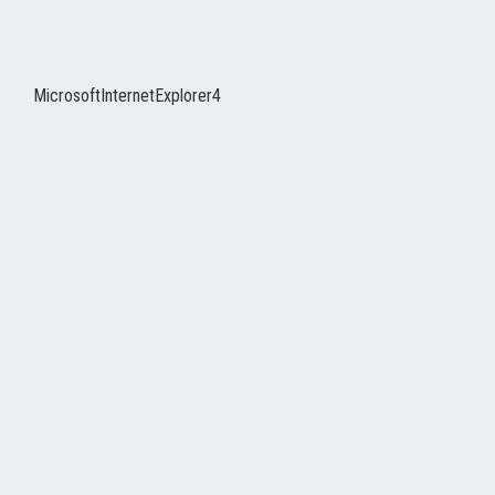
MicrosoftInternetExplorer4