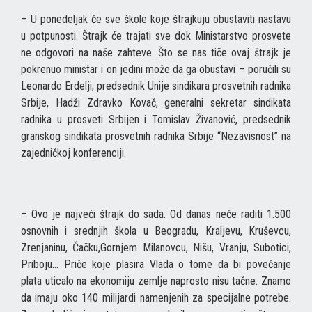
– U ponedeljak će sve škole koje štrajkuju obustaviti nastavu
u potpunosti. Štrajk će trajati sve dok Ministarstvo prosvete
ne odgovori na naše zahteve. Što se nas tiče ovaj štrajk je
pokrenuo ministar i on jedini može da ga obustavi – poručili su
Leonardo Erdelji, predsednik Unije sindikara prosvetnih radnika
Srbije, Hadži Zdravko Kovač, generalni sekretar sindikata
radnika u prosveti Srbijen i Tomislav Živanović, predsednik
granskog sindikata prosvetnih radnika Srbije “Nezavisnost” na
zajedničkoj konferenciji.
– Ovo je najveći štrajk do sada. Od danas neće raditi 1.500
osnovnih i srednjih škola u Beogradu, Kraljevu, Kruševcu,
Zrenjaninu, Čačku,Gornjem Milanovcu, Nišu, Vranju, Subotici,
Priboju… Priče koje plasira Vlada o tome da bi povećanje
plata uticalo na ekonomiju zemlje naprosto nisu tačne. Znamo
da imaju oko 140 milijardi namenjenih za specijalne potrebe.