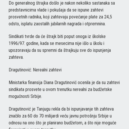
Do generalnog štrajka došlo je nakon nekoliko sastanaka sa
predstavnicima vlade i pokušaja da se ispune zahtevi
prosvetnih radnika, koji zahtevaju povećanje plate za 24,5
odsto, isplatu zaostalih jubilarnih nagrada i otpremnina.
Sindikati tvrde da će štrajk biti poput onoga iz školske
1996/97. godine, kada se mesecima nije išlo u školu i
upozoravaju da su spremni da štrajkuju sve do ispunjenja
zahteva.
Dragutinović: Nerealni zahtevi
Ministarka finansija Diana Dragutinović ocenila je da su zahtevi
sindikata prosvete u ovom trenutku nerealni za budžetske
mogućnosti Srbije.
Dragutinović je Tanjugu rekla da bi ispunjavanje tih zahteva
značilo za 60 do 70 milijardi veću javnu potrošnju Srbije u
odnosu na ono što je planirano budžetom, a što nije moguće