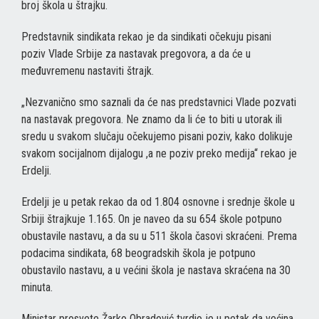
broj škola u štrajku.
Predstavnik sindikata rekao je da sindikati očekuju pisani
poziv Vlade Srbije za nastavak pregovora, a da će u
međuvremenu nastaviti štrajk.
„Nezvanično smo saznali da će nas predstavnici Vlade pozvati
na nastavak pregovora. Ne znamo da li će to biti u utorak ili
sredu u svakom slučaju očekujemo pisani poziv, kako dolikuje
svakom socijalnom dijalogu ,a ne poziv preko medija“ rekao je
Erdelji.
Erdelji je u petak rekao da od 1.804 osnovne i srednje škole u
Srbiji štrajkuje 1.165. On je naveo da su 654 škole potpuno
obustavile nastavu, a da su u 511 škola časovi skraćeni. Prema
podacima sindikata, 68 beogradskih škola je potpuno
obustavilo nastavu, a u većini škola je nastava skraćena na 30
minuta.
Ministar prosvete Žarko Obradović tvrdio je u petak da većina