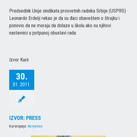
Predsednik Unije sindikata prosvetnih radnika Srbije (USPRS)
Leonardo Erdelji rekao je da su đaci obavešteni o štrajku i
ponovio da ne moraju da dolaze u školu ako su njihovi
nastavnici u potpunoj obustavi rada.
Izvor Kurir
30.
01. 2011.
IZVOR: PRESS
Категорије:
Актуелно