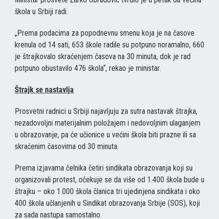
škola u Srbiji radi.
„Prema podacima za popodnevnu smenu koja je na časove
krenula od 14 sati, 653 škole radile su potpuno noramalno, 660
je štrajkovalo skraćenjem časova na 30 minuta, dok je rad
potpuno obustavilo 476 škola“, rekao je ministar.
Štrajk se nastavlja
Prosvetni radnici u Srbiji najavljuju za sutra nastavak štrajka,
nezadovoljni materijalnim položajem i nedovoljnim ulaganjem
u obrazovanje, pa će učionice u većini škola biti prazne ili sa
skraćenim časovima od 30 minuta.
Prema izjavama čelnika četiri sindikata obrazovanja koji su
organizovali protest, očekuje se da više od 1.400 škola bude u
štrajku – oko 1.000 škola članica tri ujedinjena sindikata i oko
400 škola učlanjenih u Sindikat obrazovanja Srbije (SOS), koji
za sada nastupa samostalno.