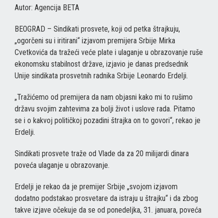
Autor: Agencija BETA
BEOGRAD – Sindikati prosvete, koji od petka štrajkuju,
„ogorčeni su i iritirani“ izjavom premijera Srbije Mirka
Cvetkovića da tražeći veće plate i ulaganje u obrazovanje ruše
ekonomsku stabilnost države, izjavio je danas predsednik
Unije sindikata prosvetnih radnika Srbije Leonardo Erdelji.
„Tražićemo od premijera da nam objasni kako mi to rušimo
državu svojim zahtevima za bolji život i uslove rada. Pitamo
se i o kakvoj političkoj pozadini štrajka on to govori“, rekao je
Erdelji.
Sindikati prosvete traže od Vlade da za 20 milijardi dinara
poveća ulaganje u obrazovanje.
Erdelji je rekao da je premijer Srbije „svojom izjavom
dodatno podstakao prosvetare da istraju u štrajku“ i da zbog
takve izjave očekuje da se od ponedeljka, 31. januara, poveća