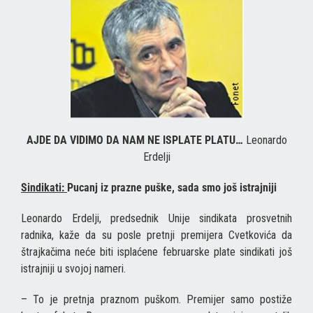
AJDE DA VIDIMO DA NAM NE ISPLATE PLATU…
Leonardo
Erdelji
Sindikati:
Pucanj iz prazne puške, sada smo još istrajniji
Leonardo Erdelji, predsednik Unije sindikata prosvetnih
radnika, kaže da su posle pretnji premijera Cvetkovića da
štrajkačima neće biti isplaćene februarske plate sindikati još
istrajniji u svojoj nameri.
– To je pretnja praznom puškom. Premijer samo postiže