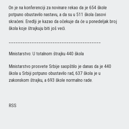
On je na konferenciji za novinare rekao da je 654 škole
potpuno obustavilo nastavu, a da su u 511 škola časovi
skraćeni. Eredlji je kazao da očekuje da će u ponedeljak broj
škola koje štrajkuju biti još veći.
________________________________________
Ministarstvo: U totalnom štrajku 440 škola
Ministarstvo prosvete Srbije saopštilo je danas da je 440
škola u Srbiji potpuno obustavilo rad, 637 škola je u
zakonskom štrajku, a 693 škole normalno rade.
RSS