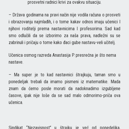
prosvetni radnici krivi za ovakvu situaciju.
– Država godinama na pravi način nije vodila računa o prosveti
i obrazovanju najmlađih, i o tome kakav odnos imaju učenici I
njihovi roditelji prema nastavnicima I profesorima. Sad kad
smo odlučili da se izborimo za naša prava, nadležni su se
zabrinuli i pričaju o tome kako đaci gube nastavu-veli učitelj.
Učenica osmog razreda Anastasija P. presrećna je što nema
nastave.
– Ma super je to kad nastavnici štrajkuju, taman smo u
ponedeljak trebali da imamo pismeni iz matematike. Mada
znam da ćemo posle morati da nadoknadimo izgubljene
časove, ipak nije loše da se sad malo odmorimo-priča ova
učenica.
Sindikat “Nezavisnost” u štrajku je već od ponedeljka,