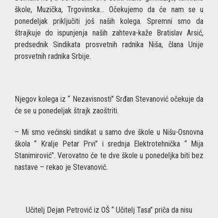
škole, Muzička, Trgovinska… Očekujemo da će nam se u
ponedeljak priključiti još naših kolega. Spremni smo da
štrajkuje do ispunjenja naših zahteva-kaže Bratislav Arsić,
predsednik Sindikata prosvetnih radnika Niša, člana Unije
prosvetnih radnika Srbije.
Njegov kolega iz “ Nezavisnosti” Srđan Stevanović očekuje da
će se u ponedeljak štrajk zaoštriti.
– Mi smo većinski sindikat u samo dve škole u Nišu-Osnovna
škola “ Kralje Petar Prvi” i srednja Elektrotehnička “ Mija
Stanimirović”. Verovatno će te dve škole u ponedeljka biti bez
nastave – rekao je Stevanović.
Učitelj Dejan Petrović iz OŠ “ Učitelj Tasa” priča da nisu