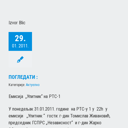
Izvor Blic
29.
01. 2011.
ПОГЛЕДАТИ :
Категорије:
Актуелно
Емисија „Упитник“ на РТС-1
У понедељак 31.01.2011. године на РТС-у 1 у 22h у
емисији „Упитник “ гости: г-дин Томислав Живановић,
председник ГСПРС „Независност“ и г-дин Жарко