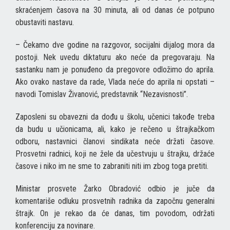
skraćenjem časova na 30 minuta, ali od danas će potpuno
obustaviti nastavu.
– Čekamo dve godine na razgovor, socijalni dijalog mora da
postoji. Nek uvedu diktaturu ako neće da pregovaraju. Na
sastanku nam je ponuđeno da pregovore odložimo do aprila.
Ako ovako nastave da rade, Vlada neće do aprila ni opstati –
navodi Tomislav Živanović, predstavnik “Nezavisnosti”.
Zaposleni su obavezni da dođu u školu, učenici takođe treba
da budu u učionicama, ali, kako je rečeno u štrajkačkom
odboru, nastavnici članovi sindikata neće držati časove.
Prosvetni radnici, koji ne žele da učestvuju u štrajku, držaće
časove i niko im ne sme to zabraniti niti im zbog toga pretiti.
Ministar prosvete Žarko Obradović odbio je juče da
komentariše odluku prosvetnih radnika da započnu generalni
štrajk. On je rekao da će danas, tim povodom, održati
konferenciju za novinare.