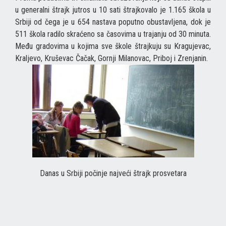
u generalni štrajk jutros u 10 sati štrajkovalo je 1.165 škola u
Srbiji od čega je u 654 nastava poputno obustavljena, dok je
511 škola radilo skraćeno sa časovima u trajanju od 30 minuta.
Među gradovima u kojima sve škole štrajkuju su Kragujevac,
Kraljevo, Kruševac Čačak, Gornji Milanovac, Priboj i Zrenjanin.
Danas u Srbiji počinje najveći štrajk prosvetara