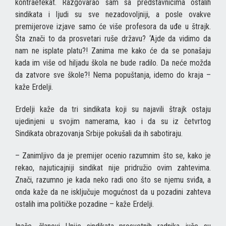
kontraefekat. Razgovarao sam sa predstavnicima ostalih
sindikata i ljudi su sve nezadovoljniji, a posle ovakve
premijerove izjave samo će više profesora da uđe u štrajk.
Šta znači to da prosvetari ruše državu? ‘Ajde da vidimo da
nam ne isplate platu?! Zanima me kako će da se ponašaju
kada im više od hiljadu škola ne bude radilo. Da neće možda
da zatvore sve škole?! Nema popuštanja, idemo do kraja –
kaže Erdelji.
Erdelji kaže da tri sindikata koji su najavili štrajk ostaju
ujedinjeni u svojim namerama, kao i da su iz četvrtog
Sindikata obrazovanja Srbije pokušali da ih sabotiraju.
– Zanimljivo da je premijer ocenio razumnim što se, kako je
rekao, najuticajniji sindikat nije pridružio ovim zahtevima.
Znači, razumno je kada neko radi ono što se njemu sviđa, a
onda kaže da ne isključuje mogućnost da u pozadini zahteva
ostalih ima političke pozadine – kaže Erdelji.