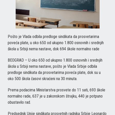
Pošto je Vlada odbila predloge sindikata da prosvetarima
poveća plate, u oko 650 od ukupno 1.800 osnovnih i srednjih
škola u Srbiji nema nastave, dok 694 škole normalno rade
BEOGRAD – U oko 650 od ukupno 1.800 osnovnih i srednjih
škola u Srbiji nema nastave, pošto je Vlada Srbije odbila
predloge sindikata da prosvetarima poveća plate, dok su u
oko 500 škola časovi skraćeni na 30 minuta.
Prema podacima Ministarstva prosvete do 11 sati, 693 škole
normalno rade, 637 je u zakonskom štrajku, 440 je potpuno
obustavilo rad.
Predsednik Unije sindikata prosvetnih radnika Srbije Leonardo