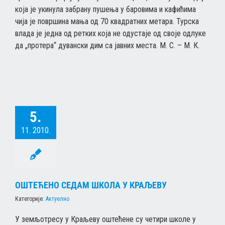
која је укинула забрану пушења у баровима и кафићима
чија је површина мања од 70 квадратних метара. Турска
влада је једна од ретких која не одустаје од своје одлуке
да „протера“ дувански дим са јавних места. М. С. – М. К.
5.
11. 2010.
ОШТЕЋЕНО СЕДАМ ШКОЛА У КРАЉЕВУ
Категорије:
Актуелно
У земљотресу у Краљеву оштећене су четири школе у