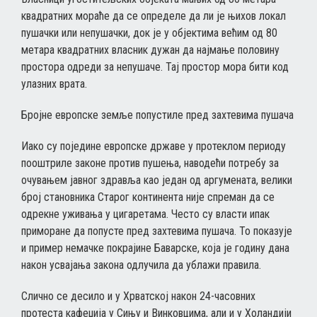
квадратних мораће да се определе да ли је њихов локал
пушачки или непушачки, док је у објектима већим од 80
метара квадратних власник дужан да најмање половину
простора одреди за непушаче. Тај простор мора бити код
улазних врата.
Бројне европске земље попустиле пред захтевима пушача
Иако су поједине европске државе у протеклом периоду
пооштриле законе против пушења, наводећи потребу за
очувањем јавног здравља као један од аргумената, велики
број становника Старог континента није спреман да се
одрекне уживања у цигаретама. Често су власти ипак
приморане да попусте пред захтевима пушача. То показује
и пример немачке покрајине Баварске, која је годину дана
након усвајања закона одлучила да ублажи правила.
Слично се десило и у Хрватској након 24-часовних
протеста кафеџија у Сињу и Винковцима, али и у Холандији