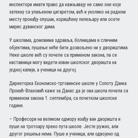
инспектори имати право да кажњавају не само оне које
затекну са упаљеном цигаретом, већ и уколико на радном
месту пронађу опушак, коришћену пепељару или осете
мирис дуванског дима.
У школама, домовима здравља, болницама и сличним
објектима, пушење неће бити дозвољено ни у двориштима.
Неке школе већ су почеле са применом закона, па се
наставници могу видети изван школског дворишта на
једној капији, а ученици на другој.
Директорка Економско-трговинске школе у Сопоту Данка
Прокић-Влаховић каже за Данас да је ова школа почела са
применом закона 1. септембра, са почетком школске
године.
– Професори на великом одмору изађу ван дворишта и
пуше на тротоару преко пута школе. Јесте ружно, али
другог решења нема. Пуше и ученици, али одвојено од