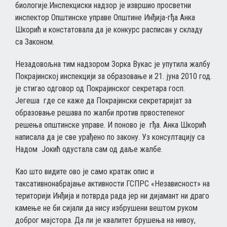
биологије.Инспекциски надзор је извршио просветни
инспектор Општинске управе Општине Инђија-гђа Анка
Шкорић и констатовала да је конкурс расписан у складу
са Законом.
Незадовољна тим надзором Зорка Вукас је упутила жалбу
Покрајинској инспекцији за образовање и 21. јуна 2010 год.
је стигао одговор од Покрајинског секретара госп.
Јегеша где се каже да Покрајински секретаријат за
образовање решава по жалби против првостепеног
решења општинске управе. И поново је гђа. Анка Шкорић
написала да је све урађено по закону. Уз консултацију са
Надом Јокић одустала сам од даље жалбе.
Као што видите ово је само кратак опис и
таксативнонабрајање активности ГСПРС «Независност» на
територији Инђија и потврда рада јер ни дијамант ни драго
камење не би сијали да нису избрушени вештом руком
доброг мајстора. Да ли је квалитет брушења на нивоу,