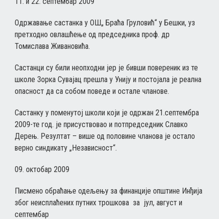
11. и 22. септембар 2009
Одржавање састанка у ОШ„ Браћа Груловић“ у Бешки, уз
претходно овлашћење од председника проф. др
Томислава Живановића.
Састанци су били неопходни јер је бивши повереник из те
школе Зорка Сувајац прешла у Унију и постојала је реална
опасност да са собом поведе и остале чланове.
Састанку у поменутој школи који је одржан 21.септембра
2009-те год. је присуствовао и потпредседник Славко
Дерењ. Резултат – више од половине чланова је остало
верно синдикату „Независност“.
09. октобар 2009
Писмено обраћање одељењу за финанције општине Инђија
због неисплаћених путних трошкова за јул, август и
септембар