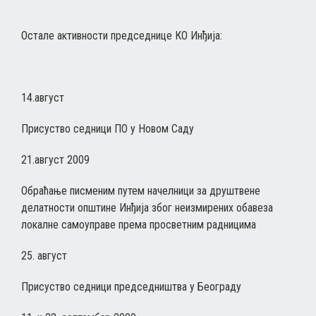
Остале активности председнице КО Инђија:
14.август
Присуство седници ПО у Новом Саду
21.август 2009
Обраћање писменим путем начелници за друштвене
делатности општине Инђија због неизмирених обавеза
локалне самоуправе према просветним радницима
25. август
Присуство седници председништва у Београду