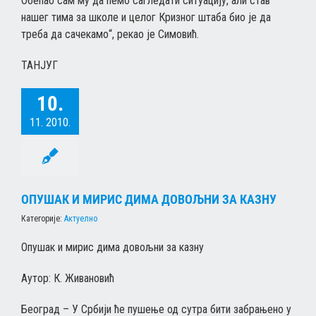
Обећао сам му да ћемо сагледати ситуацију, али став
нашег тима за школе и целог Кризног штаба био је да
треба да сачекамо“, рекао је Симовић.
ТАНЈУГ
10.
11. 2010.
ОПУШАК И МИРИС ДИМА ДОВОЉНИ ЗА КАЗНУ
Категорије:
Актуелно
Опушак и мирис дима довољни за казну
Аутор: К. Живановић
Београд – У Србији ће пушење од сутра бити забрањено у