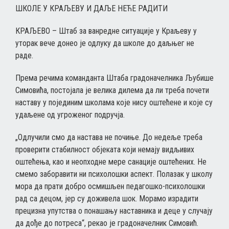
ШКОЛЕ У КРАЉЕВУ И ДАЉЕ НЕЋЕ РАДИТИ
КРАЉЕВО – Штаб за ванредне ситуације у Краљеву у
уторак вече донео је одлуку да школе до даљњег не
раде.
Према речима команданта Штаба градоначелника Љубише
Симовића, постојала је велика дилема да ли треба почети
наставу у појединим школама које нису оштећене и које су
удаљене од угроженог подручја.
„Одлучили смо да настава не почиње. До недеље треба
проверити стабилност објеката који немају видљивих
оштећења, као и неопходне мере санације оштећених. Не
смемо заборавити ни психолошки аспект. Полазак у школу
мора да прати добро осмишљен педагошко-психолошки
рад са децом, јер су доживела шок. Морамо израдити
прецизна упутства о понашању наставника и деце у случају
да дође до потреса“, рекао је градоначелник Симовић.