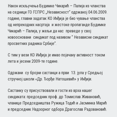
Након искључења Будимке Чикарић – Палија из чланства
на седници ГО ГСПРС „Независност“ одржаној 04.06.2009.
године, главни задатак КО Инђија је био чување чланства
од непрекодних насртаја и жестоке пропаганде Будимке
Чикарић – Палија, у жељи да нас преведе у свој
новоосновани синдикат под називом “ Независни синдикат
просветних радника Србије“.
С тим у вези КО Инђија је имао појачану активност током
лета и јесени 2009-те године.
Одржани су бројни састанци а први 13. јула у Средњој
стручној школи «Др. Ђорђе Натошевић» у Инђији.
Састанку су присуствовали и гости из врха нашег
синдиката: председник проф. др Томислав Живановић,
чланице Председништва Ружица Тодић и Јасминка Марић
и председник Надзорног одбора Драгослав Радовановић.