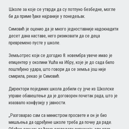
Школе за које се утврди да су потпуно безбедне, могле
би да приме ђаке најраније у понедељак.
Симовић је оценио да је много једноставније надокнадити
десет дана наставе, него ризиковати да се деца
превремено пусте у школе.
Земљотрес који се догодио 8. новембра увече имао је
епицентер у околини Ушћа на Ибру, које је до сада било
поштеђено удара, што говори да се земља још није
смирила, рекао је Симовић.
Директори појединих школа добили су јуче из Школске
управе обавештење да је договорен почетак рада, што је
изазвало конфузију у јавности.
„Разговарао сам са министром просвете и он је био
мишљења да одређене школе треба да почну да раде.