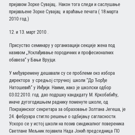
пријавом Зорке Сувајац.. Након тога следи и саслушање
пријављене Зорке Сувајац и враћање печата ( 18.марта
2010 год.)
12. и 13. март 2010 .
Присуство семинару у организацији секције жена под
називом „Усклађивање породичних и професионалних
обавеза“ у Бањи Врујци.
У међувремену дешавали су се проблеми око избора
директора у средњој стручној школи “Др Ђорђе
Натошевић“ у Инђији. Наиме, иако је школски одбор
03.02.2010. год. дао подршку кандидату М. Кркобабићу,
иначе дугогодишњем раднику поменуте школе, од
Покрајинског секретара за образовање Золтана Јегеша, је
24. фебруара стигло решење о одбијању сагласности.
Ускоро се у истој школи на позив синдикалног повереника
Светлане Мељник појавила Нада Јокић председница ПО