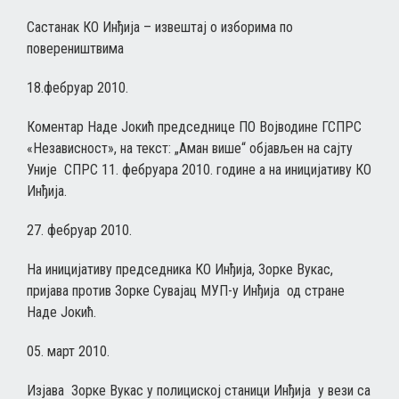
Састанак КО Инђија – извештај о изборима по
повереништвима
18.фебруар 2010.
Коментар Наде Јокић председнице ПО Војводине ГСПРС
«Независност», на текст: „Аман више“ објављен на сајту
Уније СПРС 11. фебруара 2010. године а на иницијативу КО
Инђија.
27. фебруар 2010.
На иницијативу председника КО Инђија, Зорке Вукас,
пријава против Зорке Сувајац МУП-у Инђија од стране
Наде Јокић.
05. март 2010.
Изјава Зорке Вукас у полициској станици Инђија у вези са