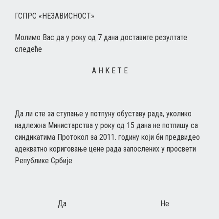
ГСПРС «НЕЗАВИСНОСТ»
Молимо Вас да у року од 7 дана доставите резултате
следеће
А Н К Е Т Е
Да ли сте за ступање у потпуну обуставу рада, уколико
надлежна Министарства у року од 15 дана не потпишу са
синдикатима Протокол за 2011. годину који би предвидео
адекватно кориговање цене рада запослених у просвети
Републике Србије
Да Не