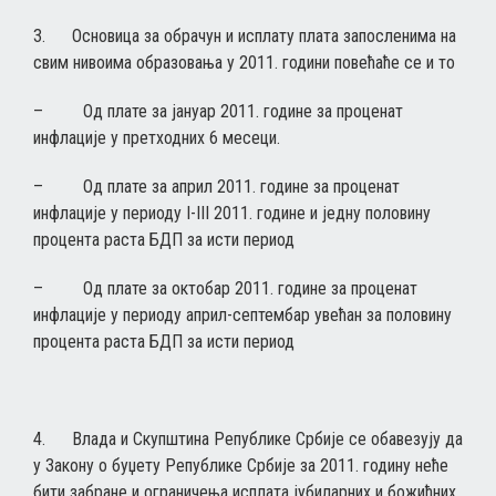
3. Основицa за обрачун и исплату плата запосленима нa
свим нивоима образовања у 2011. години повећаће се и то
– Од плате за јануар 2011. године за проценат
инфлације у претходних 6 месеци.
– Од плате за април 2011. године за проценат
инфлације у периоду I-III 2011. године и једну половину
процента раста БДП за исти период
– Од плате за октобар 2011. године за проценат
инфлације у периоду април-септембар увећан за половину
процента раста БДП за исти период
4. Влада и Скупштина Републике Србије се обавезују да
у Закону о буџету Републике Србије за 2011. годину неће
бити забране и ограничења исплата јубиларних и божићних