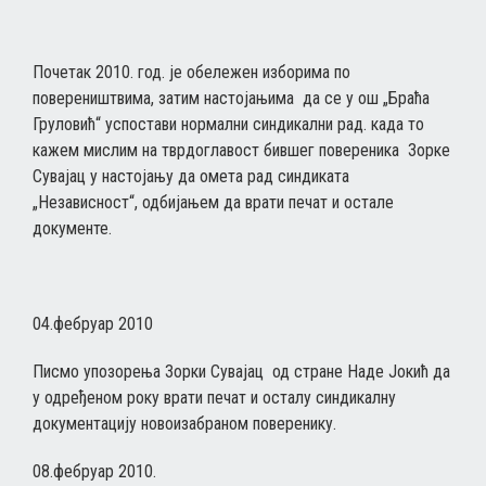
Почетак 2010. год. је обележен изборима по
повереништвима, затим настојањима да се у ош „Браћа
Груловић“ успостави нормални синдикални рад. када то
кажем мислим на тврдоглавост бившег повереника Зорке
Сувајац у настојању да омета рад синдиката
„Независност“, одбијањем да врати печат и остале
документе.
04.фебруар 2010
Писмо упозорења Зорки Сувајац од стране Наде Јокић да
у одређеном року врати печат и осталу синдикалну
документацију новоизабраном поверенику.
08.фебруар 2010.