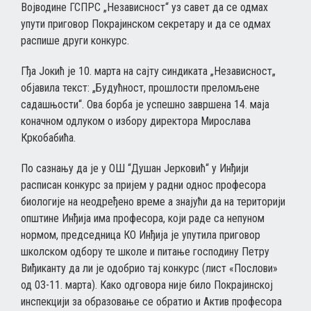
Војводине ГСПРС „Независност“ уз савет да се одмах
упути приговор Покрајинском секретару и да се одмах
распише други конкурс.
Гђа Јокић је 10. марта на сајту синдиката „Независност„
објавила текст: „Будућност, прошлости преломљене
садашњости“. Ова борба је успешно завршена 14. маја
коначном одлуком о избору директора Мирослава
Кркобабића.
По сазнању да је у ОШ “Душан Јерковић“ у Инђији
расписан конкурс за пријем у радни однос професора
биологије на неодређено време а знајући да на територији
општине Инђија има професора, који раде са непуном
нормом, председница КО Инђија је упутила приговор
школском одбору те школе и питање господину Петру
Виђиканту да ли је одобрио тај конкурс (лист «Послови»
од 03-11. марта). Како одговора није било Покрајинској
инспекцији за образовање се обратио и Актив професора