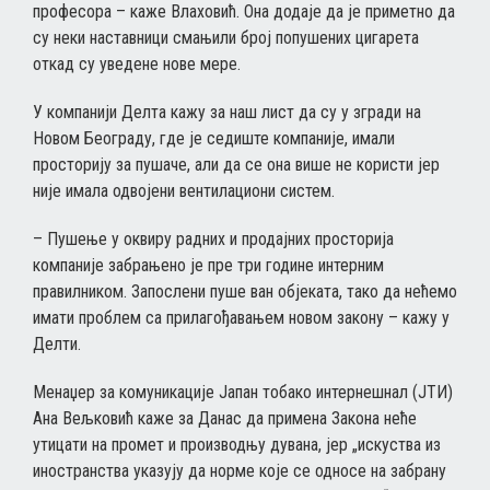
професора – каже Влаховић. Она додаје да је приметно да
су неки наставници смањили број попушених цигарета
откад су уведене нове мере.
У компанији Делта кажу за наш лист да су у згради на
Новом Београду, где је седиште компаније, имали
просторију за пушаче, али да се она више не користи јер
није имала одвојени вентилациони систем.
– Пушење у оквиру радних и продајних просторија
компаније забрањено је пре три године интерним
правилником. Запослени пуше ван објеката, тако да нећемо
имати проблем са прилагођавањем новом закону – кажу у
Делти.
Менаџер за комуникације Јапан тобако интернешнал (ЈТИ)
Ана Вељковић каже за Данас да примена Закона неће
утицати на промет и производњу дувана, јер „искуства из
иностранства указују да норме које се односе на забрану