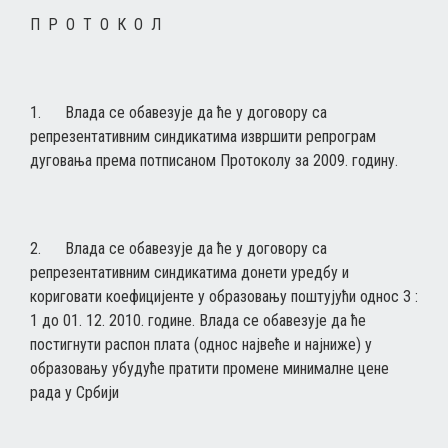
П Р О Т О К О Л
1. Влада се обавезује да ће у договору са
репрезентативним синдикатима извршити репрограм
дуговања према потписаном Протоколу за 2009. годину.
2. Влада се обавезује да ће у договору са
репрезентативним синдикатима донети уредбу и
кориговати коефицијенте у образовању поштујући однос 3 :
1 до 01. 12. 2010. године. Влада се обавезује да ће
постигнути распон плата (однос највеће и најниже) у
образовању убудуће пратити промене минималне цене
рада у Србији