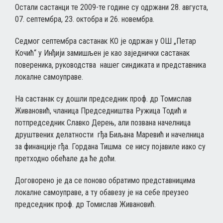
Остали састанци те 2009-те године су одржани 28. августа,
07. септембра, 23. октобра и 26. новембра.
Седмог септембра састанак КО је одржан у ОШ „Петар
Кочић“ у Инђији замишљен је као заједнички састанак
повереника, руководства нашег синдиката и представника
локалне самоуправе.
На састанак су дошли председник проф. др Томислав
Живановић, чланица Председништва Ружица Тодић и
потпредседник Славко Дерењ, али позвана начелница
друштвених делатности гђа Биљана Маревић и начелница
за финанције гђа. Гордана Тишма се нису појавиле иако су
претходно обећале да ће доћи.
Договорено је да се поново обратимо представницима
локалне самоуправе, а ту обавезу је на себе преузео
председник проф. др Томислав Живановић.