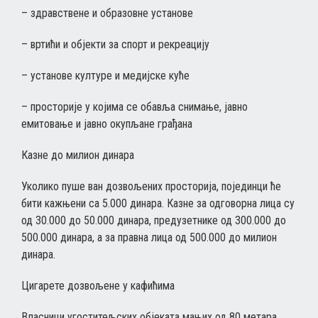
– здравствене и образовне установе
– вртићи и објекти за спорт и рекреацију
– установе културе и медијске куће
– просторије у којима се обавља снимање, јавно
емитовање и јавно окупљане грађана
Казне до милион динара
Уколико пуше ван дозвољених просторија, појединци ће
бити кажњени са 5.000 динара. Казне за одговорна лица су
од 30.000 до 50.000 динара, предузетнике од 300.000 до
500.000 динара, а за правна лица од 500.000 до милион
динара.
Цигарете дозвољене у кафићима
Власници угоститељских објеката мањих од 80 метара