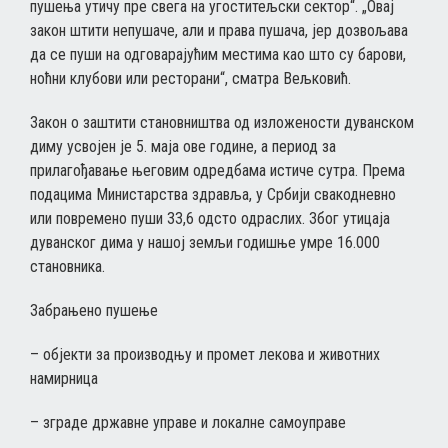
пушења утичу пре свега на угоститељски сектор“. „Овај
закон штити непушаче, али и права пушача, јер дозвољава
да се пуши на одговарајућим местима као што су барови,
ноћни клубови или ресторани“, сматра Вељковић.
Закон о заштити становништва од изложености дуванском
диму усвојен је 5. маја ове године, а период за
прилагођавање његовим одредбама истиче сутра. Према
подацима Министарства здравља, у Србији свакодневно
или повремено пуши 33,6 одсто одраслих. Због утицаја
дуванског дима у нашој земљи годишње умре 16.000
становника.
Забрањено пушење
– објекти за производњу и промет лекова и животних
намирница
– зграде државне управе и локалне самоуправе