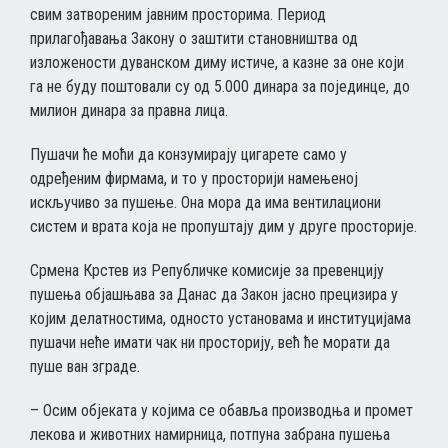
свим затвореним јавним просторима. Период
прилагођавања Закону о заштити становништва од
изложености дуванском диму истиче, а казне за оне који
га не буду поштовали су од 5.000 динара за појединце, до
милион динара за правна лица.
Пушачи ће моћи да конзумирају цигарете само у
одређеним фирмама, и то у просторији намењеној
искључиво за пушење. Она мора да има вентилациони
систем и врата која не пропуштају дим у друге просторије.
Срмена Крстев из Републичке комисије за превенцију
пушења објашњава за Данас да Закон јасно прецизира у
којим делатностима, односто установама и институцијама
пушачи неће имати чак ни просторију, већ ће морати да
пуше ван зграде.
– Осим објеката у којима се обавља производња и промет
лекова и животних намирница, потпуна забрана пушења