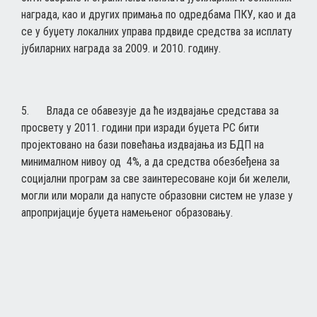
награда, као и других примања по одредбама ПКУ, као и да
се у буџету локалних управа прдвиде средства за исплату
јубиларних награда за 2009. и 2010. годину.
5. Влада се обавезује да ће издвајање средстава за
просвету у 2011. години при изради буџета РС бити
пројектовано на бази повећања издвајања из БДП на
минималном нивоу од 4%, а да средства обезбеђена за
социјални програм за све заинтересоване који би желели,
могли или морали да напусте образовни систем не улазе у
апропријације буџета намењеног образовању.