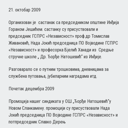
21. октобар 2009
Организован је састанак са председником општине Инђија
Гораном Јешићем. састанку су присуствовали и
председник ГСПРС «Независност» проф.др Томислав
Живановић, Нада Јокић председница ПО Војводине ГСПРС
«Независност» и професорка Бјелић Ханади из Средње
стручне школе „ Др. Ђорђе Натошевић“ из Инђије.
Разговарало се о путним трошковима, дневницама за
службена путовања, јубиларним наградама итд.
Почетак децембра 2009
Промоција нашег синдиката у ОШ „Ђорђе Натошевић“у
Новом Сланкамену. промоцији су присуствовали Нада
Јокић председница ПО Војводине ГСПРС «Независност» и
потпредседник Славко Дерењ