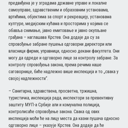
предвиђена је у зградама државне управе и локалне
самоуправе, здравственим и образовним установама,
вртићима, објектима за спорт и рекреацију, установама
културе, медијским кућама и просторима у којима се
обавља снимање, јавно емитовање и јавно окупљане
грађана – наглашава Крстев. Она додаје да су за
спровођење забране пушења одговорни директори или
власници фирми, управници, односно декани факултета. Они
могу да одреде и одговорно лице за контролу забране. За
контролу спровођења закона, према речима наше
саговорнице, биће надлежно више инспекција и то „свака у
својој надлежности“.
– Санитарна, здравствена, просветна, тржишна,
туристичка, инспекција рада, инспектори за превентивну
заштиту МУП-а Србије али и комунална полиција,
контролисаће спровођење закона. Свака од ових
инспекција моћи ће на лицу места да казни пушача односно
одговорно лице – указује Крстев. Она додаје да ће