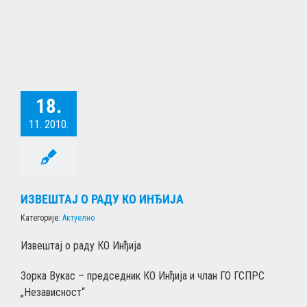
18.
11. 2010.
ИЗВЕШТАЈ О РАДУ КО ИНЂИЈА
Категорије:
Актуелно
Извештај о раду КО Инђија
Зорка Вукас – председник КО Инђија и члан ГО ГСПРС
„Независност“