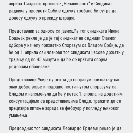
априла. Синдикат просвете „Независност“ и Синдикат
радника у просвети Србије одлуку требало би сутра да
донесу одлуку о прекиду штрајка.
Представник за односе са јавношћу тог синдиката Ивана
Бошњак рекла је да је тај синдикат на седници Главног
одбора у начелу прихватио Споразум са Владом Србије, да
ће од 1. априла сви чланови тог синдиката часове држати у
трајању од по 45 минута и да ће се вратити својим
редовним обавезама.
Представници Уније су рекли да споразум прихватају као
знак добре воље и подршке постигнутом споразуму са
Владом и напоменули да ће у петак 1. априла, на додатним
консултацијама са представницима Владе, тражити да се
прецизира питање зарада за фебруар у погледу њиховог
умањења.
Председник тог синдиката Леонардо Ердељи рекао је да