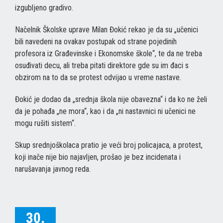
izgubljeno gradivo.
Načelnik Školske uprave Milan Đokić rekao je da su „učenici
bili navedeni na ovakav postupak od strane pojedinih
profesora iz Građevinske i Ekonomske škole“, te da ne treba
osuđivati decu, ali treba pitati direktore gde su im đaci s
obzirom na to da se protest odvijao u vreme nastave.
Đokić je dodao da „srednja škola nije obavezna“ i da ko ne želi
da je pohađa „ne mora“, kao i da „ni nastavnici ni učenici ne
mogu rušiti sistem“.
Skup srednjoškolaca pratio je veći broj policajaca, a protest,
koji inače nije bio najavljen, prošao je bez incidenata i
narušavanja javnog reda.
30.