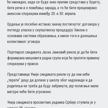
ће накнадно, када се буде знао прилив средстава у буџету,
бити речи и о повећању зарада, а то ће бити прецизирано
анексом споразума између 20. и 30. априла.
Ердељи је посебно истакао значај постигнутог договора у
погледу уласка у скупштинску процедуру Закона о
основама система образовања, а након тога и доношења
колективног уговора.
Портпарол синдиката Јасна Јанковић рекла је да ће бити
формирана мешовита радна група која ће пратити примену
споразума у пракси.
Представници Уније синдиката рекли су да они неће
„терати“ децу да долазе у школу због надоканде и да
родитељи не треба да буду забринути, јер полагање мале
матуре неће бити угрожено.
Унија синдиката просветних радника Србије ступила је у