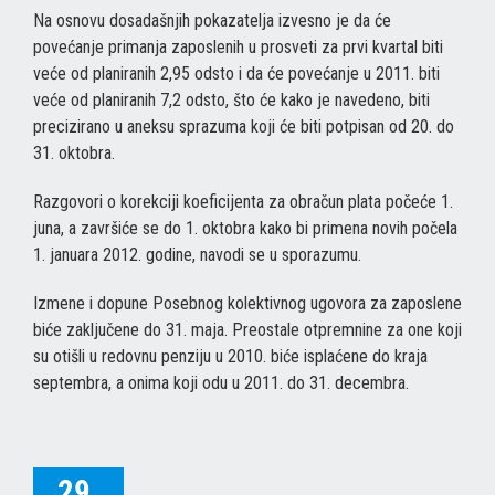
Na osnovu dosadašnjih pokazatelja izvesno je da će
povećanje primanja zaposlenih u prosveti za prvi kvartal biti
veće od planiranih 2,95 odsto i da će povećanje u 2011. biti
veće od planiranih 7,2 odsto, što će kako je navedeno, biti
precizirano u aneksu sprazuma koji će biti potpisan od 20. do
31. oktobra.
Razgovori o korekciji koeficijenta za obračun plata počeće 1.
juna, a završiće se do 1. oktobra kako bi primena novih počela
1. januara 2012. godine, navodi se u sporazumu.
Izmene i dopune Posebnog kolektivnog ugovora za zaposlene
biće zaključene do 31. maja. Preostale otpremnine za one koji
su otišli u redovnu penziju u 2010. biće isplaćene do kraja
septembra, a onima koji odu u 2011. do 31. decembra.
29.