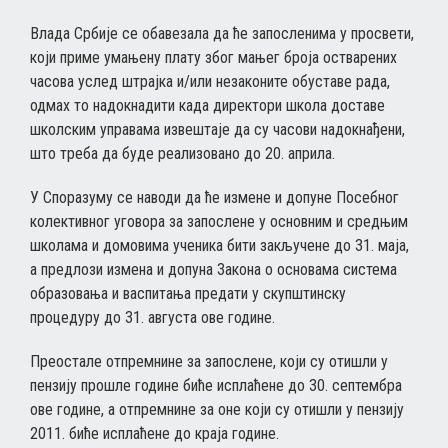
Влада Србије се обавезала да ће запосленима у просвети,
који приме умањену плату због мањег броја остварених
часова услед штрајка и/или незаконите обуставе рада,
одмах то надокнадити када директори школа доставе
школским управама извештаје да су часови надокнађени,
што треба да буде реализовано до 20. априла.
У Споразуму се наводи да ће измене и допуне Посебног
колективног уговора за запослене у основним и средњим
школама и домовима ученика бити закључене до 31. маја,
а предлози измена и допуна Закона о основама система
образовања и васпитања предати у скупштинску
процедуру до 31. августа ове године.
Преостале отпремнине за запослене, који су отишли у
пензију прошле године биће исплаћене до 30. септембра
ове године, а отпремнине за оне који су отишли у пензију
2011. биће исплаћене до краја године.