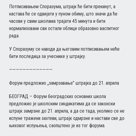
Потписивањем Споразума, штрајк ће бити прекинут, а
настава ће се одвијати у пуном обиму, што значи да ће
часови у свим школама трајати 45 минута и бити
нормализовани сви остали облици образовно васпитног
рада.
У Споразуму се наводи да његовим потписивањем неће
бити последица за учеснике у штрајку.
—————————————
Форум предложио „замрзавање” штрајка до 21. априла
БЕОГРАД – Форум београдских основних школа
предложио је школским синдикатима да се законски
штрајк замрзне до 21. априла, а да се тада, уколико се не
испуне тражени захтеви, штрајк одмрзне и настави све до
њиховог испуњења, саопштено је из тог форума.