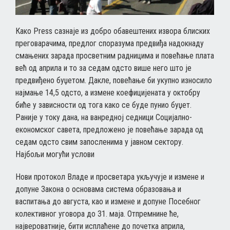
Како Press сазнаје из добро обавештених извора блиских
преговарачима, предлог споразума предвиђа надокнаду
смањених зарада просветним радницима и повећање плата
већ од априла и то за седам одсто више него што је
предвиђено буџетом. Дакле, повећање би укупно износило
најмање 14,5 одсто, а измене коефицијената у октобру
биће у зависности од тога како се буде пунио буџет.
Раније у току дана, на ванредној седници Социјално-
економског савета, предложено је повећање зарада од
седам одсто свим запосленима у јавном сектору.
Најбољи могући услови
Нови протокол Владе и просветара укључује и измене и
допуне Закона о основама система образовања и
васпитања до августа, као и измене и допуне Посебног
колективног уговора до 31. маја. Отпремнине ће,
највероватније, бити исплаћене до почетка априла,