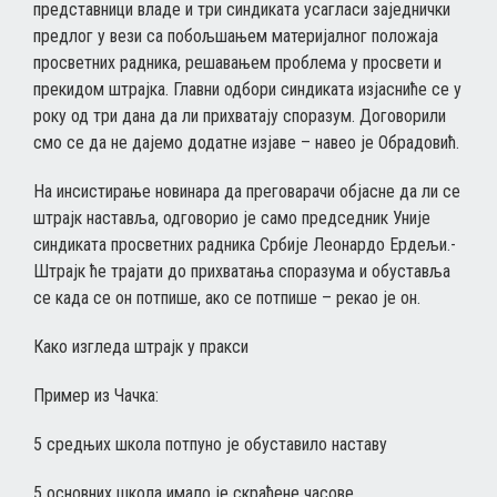
представници владе и три синдиката усагласи заједнички
предлог у вези са побољшањем материјалног положаја
просветних радника, решавањем проблема у просвети и
прекидом штрајка. Главни одбори синдиката изјасниће се у
року од три дана да ли прихватају споразум. Договорили
смо се да не дајемо додатне изјаве – навео је Обрадовић.
На инсистирање новинара да преговарачи објасне да ли се
штрајк наставља, одговорио је само председник Уније
синдиката просветних радника Србије Леонардо Ердељи.-
Штрајк ће трајати до прихватања споразума и обуставља
се када се он потпише, ако се потпише – рекао је он.
Како изгледа штрајк у пракси
Пример из Чачка:
5 средњих школа потпуно је обуставило наставу
5 основних школа имало је скраћене часове