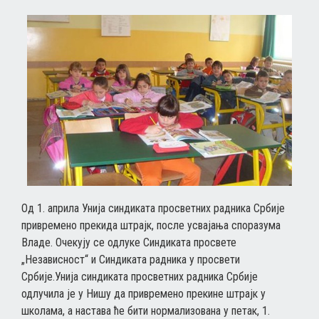
Од 1. априла Унија синдиката просветних радника Србије
привремено прекида штрајк, после усвајања споразума
Владе. Очекују се одлуке Синдиката просвете
„Независност“ и Синдиката радника у просвети
Србије.Унија синдиката просветних радника Србије
одлучила је у Нишу да привремено прекине штрајк у
школама, а настава ће бити нормализована у петак, 1.