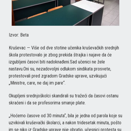
Izvor: Beta
Kruševac — Više od dve stotine učenika kruševačkih srednjih
škola protestovalo je zbog prekida štrajka i najave da će
izgubljeni časovi biti nadoknađeni.Sad učenici ne žele
nastavu.Oni su, nezadovoljni odlukom sindikata prosvete,
protestovali pred zgradom Gradske uprave, uzvikujući
„Ministre, care, ne daj im pare“.
Okupljeni srednjoškolci skandirali su tražeći da časovi ostanu
skraćeni i da se profesorima smanje plate.
„Hoćemo časove od 30 minuta“, bila je jedna od parola koje su
uzvikivali kruševački školarci, a nakon tridesetak minuta, pošto
im se niko iz Gradske uprave nije obratio, učesnici protesta su