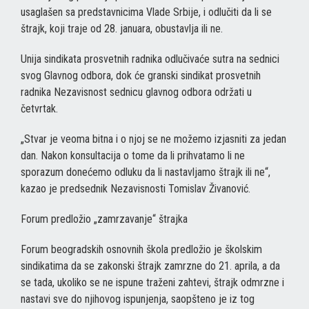
usaglašen sa predstavnicima Vlade Srbije, i odlučiti da li se
štrajk, koji traje od 28. januara, obustavlja ili ne.
Unija sindikata prosvetnih radnika odlučivaće sutra na sednici
svog Glavnog odbora, dok će granski sindikat prosvetnih
radnika Nezavisnost sednicu glavnog odbora održati u
četvrtak.
„Stvar je veoma bitna i o njoj se ne možemo izjasniti za jedan
dan. Nakon konsultacija o tome da li prihvatamo li ne
sporazum donećemo odluku da li nastavljamo štrajk ili ne“,
kazao je predsednik Nezavisnosti Tomislav Živanović.
Forum predložio „zamrzavanje“ štrajka
Forum beogradskih osnovnih škola predložio je školskim
sindikatima da se zakonski štrajk zamrzne do 21. aprila, a da
se tada, ukoliko se ne ispune traženi zahtevi, štrajk odmrzne i
nastavi sve do njihovog ispunjenja, saopšteno je iz tog