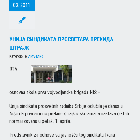
03. 2011.
УНИЈА СИНДИКАТА ПРОСВЕТАРА ПРЕКИДА
ШТРАЈК
Категорије:
Актуелно
RTV
osnovna skola prva vojvodjanska brigada NIŠ –
Unija sindikata prosvetnih radnika Srbije odlučila je danas u
Nišu da privremeno prekine štrajk u školama, a nastava će biti
normalizovana u petak, 1. aprila.
Predstavnik za odnose sa javnošću tog sindikata Ivana