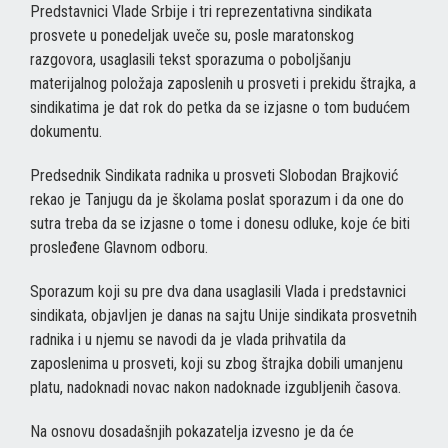
Predstavnici Vlade Srbije i tri reprezentativna sindikata
prosvete u ponedeljak uveče su, posle maratonskog
razgovora, usaglasili tekst sporazuma o poboljšanju
materijalnog položaja zaposlenih u prosveti i prekidu štrajka, a
sindikatima je dat rok do petka da se izjasne o tom budućem
dokumentu.
Predsednik Sindikata radnika u prosveti Slobodan Brajković
rekao je Tanjugu da je školama poslat sporazum i da one do
sutra treba da se izjasne o tome i donesu odluke, koje će biti
prosleđene Glavnom odboru.
Sporazum koji su pre dva dana usaglasili Vlada i predstavnici
sindikata, objavljen je danas na sajtu Unije sindikata prosvetnih
radnika i u njemu se navodi da je vlada prihvatila da
zaposlenima u prosveti, koji su zbog štrajka dobili umanjenu
platu, nadoknadi novac nakon nadoknade izgubljenih časova.
Na osnovu dosadašnjih pokazatelja izvesno je da će