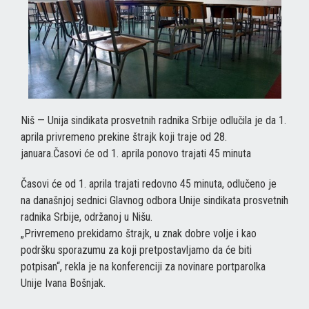
Niš — Unija sindikata prosvetnih radnika Srbije odlučila je da 1.
aprila privremeno prekine štrajk koji traje od 28.
januara.Časovi će od 1. aprila ponovo trajati 45 minuta
Časovi će od 1. aprila trajati redovno 45 minuta, odlučeno je
na današnjoj sednici Glavnog odbora Unije sindikata prosvetnih
radnika Srbije, održanoj u Nišu.
„Privremeno prekidamo štrajk, u znak dobre volje i kao
podršku sporazumu za koji pretpostavljamo da će biti
potpisan“, rekla je na konferenciji za novinare portparolka
Unije Ivana Bošnjak.