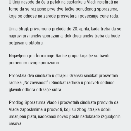
U Uniji navode da će u petak na sastanku u Vladi insistirati na
tome da se razjasne prve dve tačke ponuđenog sporazuma,
koje se odnose na zarade prosvetara i povećanje cene rada.
Unija štrajk privremeno prekida do 20. aprila, kada treba da se
napravi prvi aneks sporazuma, dok drugi aneks treba da bude
potpisan u oktobru.
Najavljeno je i formiranje Radne grupe koja će se baviti
primenom ovog sporazuma.
Preostala dva sindikata u štrajku: Granski sindikat prosvetnih
radnika „Nezavisnost“ i Sindikat radnika u prosveti sednice
glavnih odbora održaće sutra.
Predlog Sporazuma Vlade i prosvetnih sindikata predviđa da
Vlada zaposlenima u prosveti, koji su zbog štrajka dobili
umanjenu platu, nadoknadi novac posle nadoknade izgubljenih
časova.