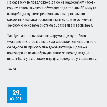
На састанку је предложено да се не надокнађују часови
који су током законске обуставе рада трајали 30 минута,
наводећи да су тиме реализовани сви програмски
садржаји и испуњен основни задатак који је регулисан
Законом о основама система образовања и васпитања.
Такође, запослени чланови Форума који су добили
умањене плате обавезни су да спроведу активности које
се односе на прикупљање документације и давање
приговора на начин обрачуна плате за период када је
школа била у законском штрајку, наводи се у саопштењу.
Танјуг
29.
03. 2011.