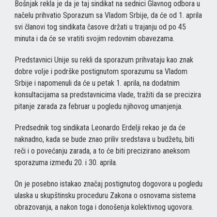
Bošnjak rekla je da je taj sindikat na sednici Glavnog odbora u
načelu prihvatio Sporazum sa Vladom Srbije, da će od 1. aprila
svi članovi tog sindikata časove držati u trajanju od po 45
minuta i da će se vratiti svojim redovnim obavezama.
Predstavnici Unije su rekli da sporazum prihvataju kao znak
dobre volje i podrške postignutom sporazumu sa Vladom
Srbije i napomenuli da će u petak 1. aprila, na dodatnim
konsultacijama sa predstavnicima vlade, tražiti da se precizira
pitanje zarada za februar u pogledu njihovog umanjenja.
Predsednik tog sindikata Leonardo Erdelji rekao je da će
naknadno, kada se bude znao priliv sredstava u budžetu, biti
reči i o povećanju zarada, a to će biti precizirano aneksom
sporazuma između 20. i 30. aprila.
On je posebno istakao značaj postignutog dogovora u pogledu
ulaska u skupštinsku proceduru Zakona o osnovama sistema
obrazovanja, a nakon toga i donošenja kolektivnog ugovora.