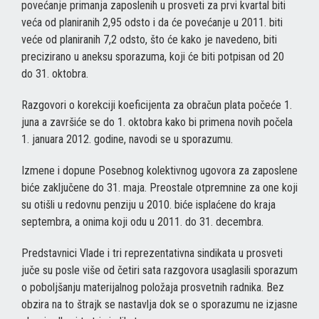
povećanje primanja zaposlenih u prosveti za prvi kvartal biti
veća od planiranih 2,95 odsto i da će povećanje u 2011. biti
veće od planiranih 7,2 odsto, što će kako je navedeno, biti
precizirano u aneksu sporazuma, koji će biti potpisan od 20
do 31. oktobra.
Razgovori o korekciji koeficijenta za obračun plata počeće 1.
juna a završiće se do 1. oktobra kako bi primena novih počela
1. januara 2012. godine, navodi se u sporazumu.
Izmene i dopune Posebnog kolektivnog ugovora za zaposlene
biće zaključene do 31. maja. Preostale otpremnine za one koji
su otišli u redovnu penziju u 2010. biće isplaćene do kraja
septembra, a onima koji odu u 2011. do 31. decembra.
Predstavnici Vlade i tri reprezentativna sindikata u prosveti
juče su posle više od četiri sata razgovora usaglasili sporazum
o poboljšanju materijalnog položaja prosvetnih radnika. Bez
obzira na to štrajk se nastavlja dok se o sporazumu ne izjasne