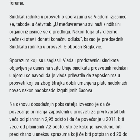
foruma.
Sindikat radnika u prosveti o sporazumu sa Vladom izjasniće
se, takođe, u četvrtak. „U međuvremenu svi naši sindikalni
organci izjasniće se o predlogu. Nakon toga utvrdićemo
većinski stav i doneti konačnu odluku“, kazao je predsednik
Sindikata radnika u prosveti Slobodan Brajković.
Sporazum koji su usaglasili Vlada i predstavnici sindikata
objavljen je danas na sajtu Unije sindikata prosvetnih radnika i
u njemu se navodi da je vlada prihvatila da zaposlenima u
prosveti koji su zbog štrajka dobili umanjenu platu nadoknadi
novac nakon nadoknade izgubljenih časova.
Na osnovu dosadašnjih pokazatelja izvesno je da će
povećanje primanja zaposlenih u prosveti za prvi kvartal biti
veća od planiranih 2,95 odsto i da će povećanje u 2011. biti
veće od planiranih 7,2 odsto, što će kako je navedeno, biti
precizirano u aneksu sprazuma koji će biti potpisan od 20 do