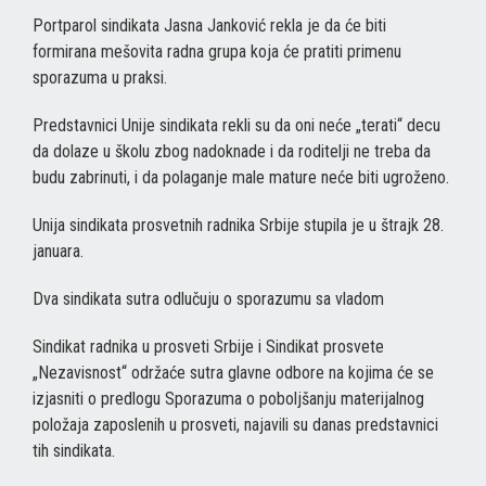
Portparol sindikata Jasna Janković rekla je da će biti
formirana mešovita radna grupa koja će pratiti primenu
sporazuma u praksi.
Predstavnici Unije sindikata rekli su da oni neće „terati“ decu
da dolaze u školu zbog nadoknade i da roditelji ne treba da
budu zabrinuti, i da polaganje male mature neće biti ugroženo.
Unija sindikata prosvetnih radnika Srbije stupila je u štrajk 28.
januara.
Dva sindikata sutra odlučuju o sporazumu sa vladom
Sindikat radnika u prosveti Srbije i Sindikat prosvete
„Nezavisnost“ održaće sutra glavne odbore na kojima će se
izjasniti o predlogu Sporazuma o poboljšanju materijalnog
položaja zaposlenih u prosveti, najavili su danas predstavnici
tih sindikata.