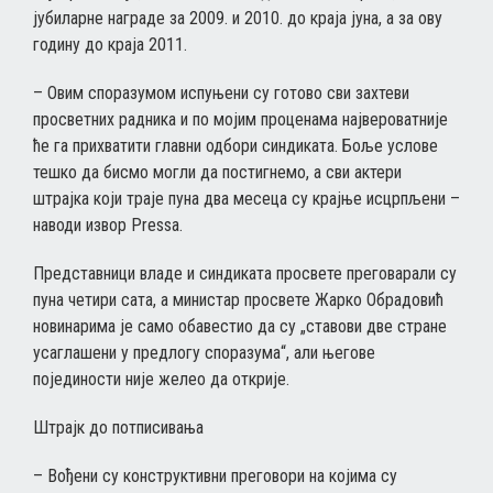
јубиларне награде за 2009. и 2010. до краја јуна, а за ову
годину до краја 2011.
– Овим споразумом испуњени су готово сви захтеви
просветних радника и по мојим проценама највероватније
ће га прихватити главни одбори синдиката. Боље услове
тешко да бисмо могли да постигнемо, а сви актери
штрајка који траје пуна два месеца су крајње исцрпљени –
наводи извор Pressa.
Представници владе и синдиката просвете преговарали су
пуна четири сата, а министар просвете Жарко Обрадовић
новинарима је само обавестио да су „ставови две стране
усаглашени у предлогу споразума“, али његове
појединости није желео да открије.
Штрајк до потписивања
– Вођени су конструктивни преговори на којима су