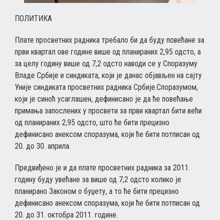
ПОЛИТИКА
Плате просветних радника требало би да буду повећане за
први квартал ове године више од планираних 2,95 одсто, а
за целу годину више од 7,2 одсто наводи се у Споразуму
Владе Србије и синдиката, који је данас објављен на сајту
Уније синдиката просветних радника Србије.Споразумом,
који је синоћ усаглашен, дефинисано је да ће повећање
примања запослених у просвети за први квартал бити већи
од планираних 2,95 одсто, што ће бити прецизно
дефинисано анексом споразума, који ће бити потписан од
20. до 30. априла.
Предвиђено је и да плате просветних радника за 2011.
годину буду увећане за више од 7,2 одсто колико је
планирано Законом о буџету, а то ће бити прецизно
дефинисано анексом споразума, који ће бити потписан од
20. до 31. октобра 2011. године.